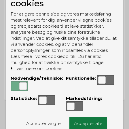
cookies
Eller hent i butikken til kl. 17:00
For at gøre denne side og vores markedsføring
mest relevant for dig, anvender vi egne cookies
og tredjeparts cookies til at lave statistikker,
analysere besøg og huske dine foretrukne
GRATIS LEVERING
indstillinger. Ved at give dit samtykke tillader du, at
vi anvender cookies, og at vi behandler
Til pakkeboks ved køb for 399 kr.
personoplysninger, som indsamles via cookies.
Gratis hjemmelevering for 699 kr.
Læs mere i vores cookiepolitik. Du har altid
mulighed for at trække dit samtykke tilbage.
Læs mere om cookies
Nødvendige/Tekniske:
Funktionelle:
PRISGARANTI
Vi har prisgaranti på alle produkter
Statistiske:
Markedsføring:
Acceptér valgte
Acceptér alle
ALTERNATIVE PRODUKTER