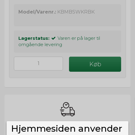
Model/Varenr.:
KBMBSWKRBK
Lagerstatus:
Varen er på lager til
omgående levering
Køb
BESTIL NU
Hjemmesiden anvender
så sender vi om
13t 53m 9s