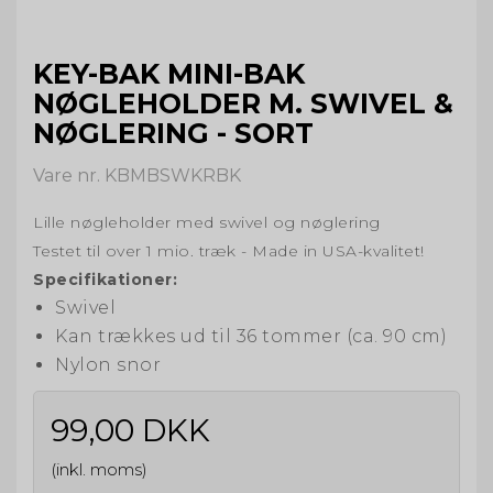
KEY-BAK MINI-BAK
NØGLEHOLDER M. SWIVEL &
NØGLERING - SORT
Vare nr. KBMBSWKRBK
Lille nøgleholder med swivel og nøglering
Testet til over 1 mio. træk - Made in USA-kvalitet!
Specifikationer:
Swivel
Kan trækkes ud til 36 tommer (ca. 90 cm)
Nylon snor
99,00 DKK
(inkl. moms)