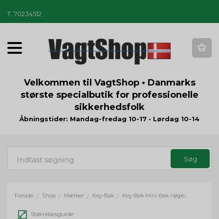
T
.
70234512
T
o
g
g
Velkommen til VagtShop • Danmarks
l
største specialbutik for professionelle
e
sikkerhedsfolk
n
a
Åbningstider: Mandag-fredag 10-17 • Lørdag 10-14
v
i
g
a
t
i
o
Forside
Shop
Mærker
Key-Bak
Key-Bak Mini-Bak nøgleholder m. swivel & nøglering - sort
/
/
/
/
n
Størrelsesguide