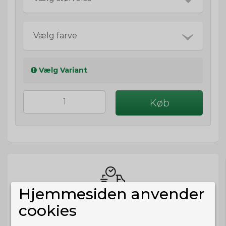
Vælg farve
Vælg Variant
Køb
Hjemmesiden anvender
BESTIL NU
cookies
så sender vi om
34t 29m 8s