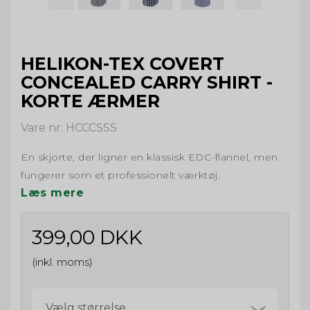
HELIKON-TEX COVERT
CONCEALED CARRY SHIRT -
KORTE ÆRMER
Vare nr. HCCCSSS
En skjorte, der ligner en klassisk EDC-flannel, men
fungerer som et professionelt værktøj.
Læs mere
399,00 DKK
(inkl. moms)
Vælg størrelse