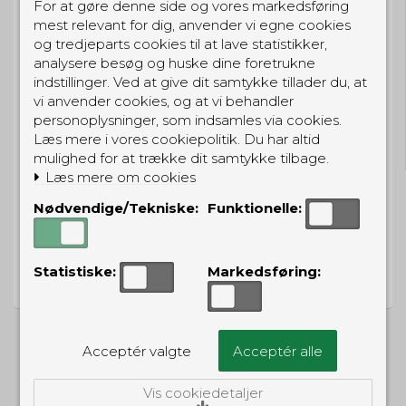
For at gøre denne side og vores markedsføring
Eller hent i butikken til kl. 17:00
mest relevant for dig, anvender vi egne cookies
og tredjeparts cookies til at lave statistikker,
analysere besøg og huske dine foretrukne
indstillinger. Ved at give dit samtykke tillader du, at
vi anvender cookies, og at vi behandler
GRATIS LEVERING
personoplysninger, som indsamles via cookies.
Til pakkeboks ved køb for 399 kr.
Læs mere i vores cookiepolitik. Du har altid
Gratis hjemmelevering for 699 kr.
mulighed for at trække dit samtykke tilbage.
Læs mere om cookies
Nødvendige/Tekniske:
Funktionelle:
PRISGARANTI
Statistiske:
Markedsføring:
Vi har prisgaranti på alle produkter
Acceptér valgte
Acceptér alle
ALTERNATIVE PRODUKTER
Vis cookiedetaljer