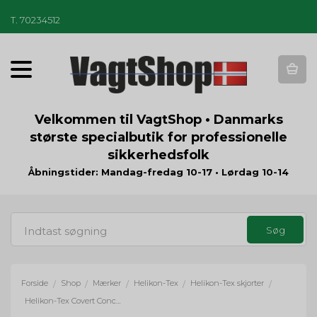
T
.
70234512
T
o
g
g
Velkommen til VagtShop • Danmarks
l
største specialbutik for professionelle
e
sikkerhedsfolk
n
a
Åbningstider: Mandag-fredag 10-17 • Lørdag 10-14
v
i
g
a
t
i
o
Forside
Shop
Mærker
Helikon-Tex
Helikon-Tex skjorter
/
/
/
/
/
n
Helikon-Tex Covert Concealed Carry Shirt - korte ærmer