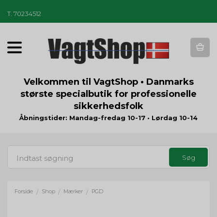
T
.
70234512
T
o
g
g
Velkommen til VagtShop • Danmarks
l
største specialbutik for professionelle
e
sikkerhedsfolk
n
a
Åbningstider: Mandag-fredag 10-17 • Lørdag 10-14
v
i
g
a
t
i
o
Forside
Shop
Mærker
PGD
/
/
/
n