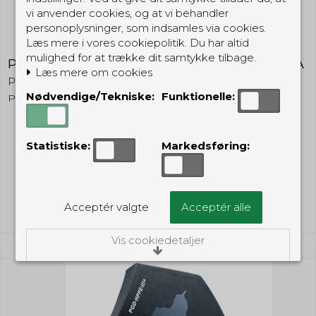
vi anvender cookies, og at vi behandler
personoplysninger, som indsamles via cookies.
Læs mere i vores cookiepolitik. Du har altid
mulighed for at trække dit samtykke tilbage.
PGD NIJ Level III Traumeplade - 30x25 cm - SA
Læs mere om cookies
PGD - Protection Group Danmark
Nødvendige/Tekniske:
Funktionelle:
PGTP3K
Statistiske:
Markedsføring:
2.149,00 DKK
(inkl. moms)
Vis produkt
Acceptér valgte
Acceptér alle
Vis cookiedetaljer
Nødvendige/Tekniske
Tekniske cookies er nødvendige for, at langt
de fleste hjemmesider fungerer, som de
skal. Som navnet angiver, har de kun teknisk