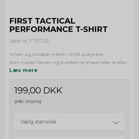
FIRST TACTICAL
PERFORMANCE T-SHIRT
Vare nr. FTPTSS
Smart og holdbar t-shirt i 100% polyester
som holder farven og hverken krymper eller krøller.
Læs mere
199,00 DKK
(inkl. moms)
Vælg størrelse