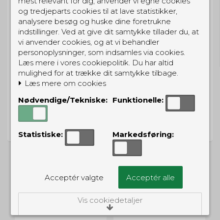
mest relevant for dig, anvender vi egne cookies
og tredjeparts cookies til at lave statistikker,
analysere besøg og huske dine foretrukne
indstillinger. Ved at give dit samtykke tillader du, at
GRATIS LEVERING
vi anvender cookies, og at vi behandler
Til pakkeboks ved køb for 399 kr.
personoplysninger, som indsamles via cookies.
Gratis hjemmelevering for 699 kr.
Læs mere i vores cookiepolitik. Du har altid
mulighed for at trække dit samtykke tilbage.
Læs mere om cookies
Nødvendige/Tekniske:
Funktionelle:
PRISGARANTI
Vi har prisgaranti på alle produkter
Statistiske:
Markedsføring:
Acceptér valgte
Acceptér alle
ALTERNATIVE PRODUKTER
Vis cookiedetaljer