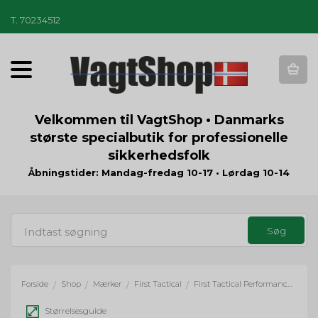
T
.
70234512
T
o
g
g
Velkommen til VagtShop • Danmarks
l
største specialbutik for professionelle
e
sikkerhedsfolk
n
a
Åbningstider: Mandag-fredag 10-17 • Lørdag 10-14
v
i
g
a
t
i
o
Forside
Shop
Mærker
First Tactical
First Tactical Performance T-shirt
/
/
/
/
n
Størrelsesguide