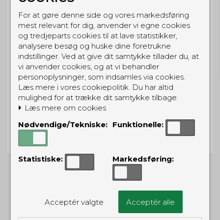
For at gøre denne side og vores markedsføring
mest relevant for dig, anvender vi egne cookies
og tredjeparts cookies til at lave statistikker,
GRATIS LEVERING
analysere besøg og huske dine foretrukne
indstillinger. Ved at give dit samtykke tillader du, at
Til pakkeboks ved køb for 399 kr.
vi anvender cookies, og at vi behandler
Gratis hjemmelevering for 699 kr.
personoplysninger, som indsamles via cookies.
Læs mere i vores cookiepolitik. Du har altid
mulighed for at trække dit samtykke tilbage.
Læs mere om cookies
PRISGARANTI
Nødvendige/Tekniske:
Funktionelle:
Vi har prisgaranti på alle produkter
Statistiske:
Markedsføring:
ALTERNATIVE PRODUKTER
Acceptér valgte
Acceptér alle