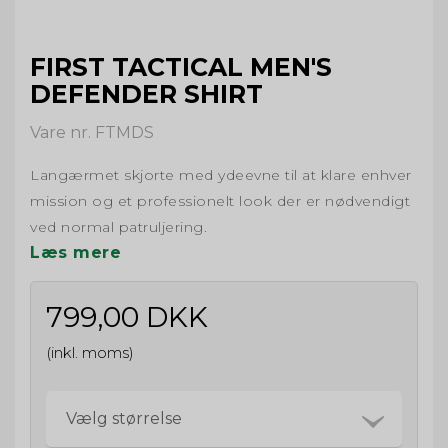
FIRST TACTICAL MEN'S
DEFENDER SHIRT
Vare nr. FTMDS
Langærmet skjorte med ydeevne til at klare enhver
mission og et professionelt look der er nødvendigt
ved normal patruljering.
Læs mere
799,00 DKK
(inkl. moms)
Vælg størrelse