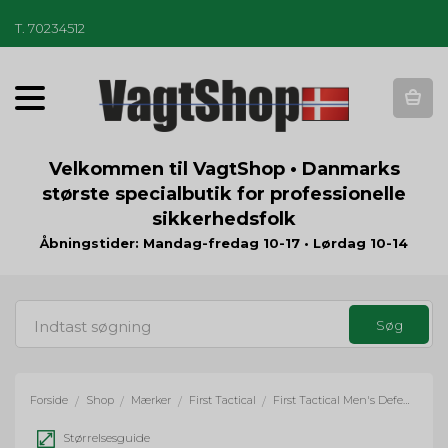
T
.
70234512
T
o
g
g
Velkommen til VagtShop • Danmarks
l
største specialbutik for professionelle
e
sikkerhedsfolk
n
a
Åbningstider: Mandag-fredag 10-17 • Lørdag 10-14
v
i
g
a
t
i
o
Forside
Shop
Mærker
First Tactical
First Tactical Men's Defender Shirt
/
/
/
/
n
Størrelsesguide