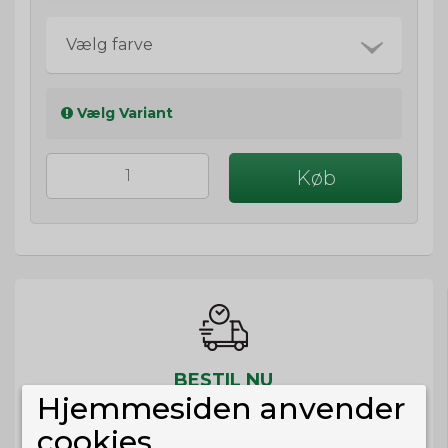
Vælg farve
Vælg Variant
Køb
BESTIL NU
Hjemmesiden anvender
så sender vi om
37t 52m 12s
Eller hent i butikken til kl. 17:00
cookies