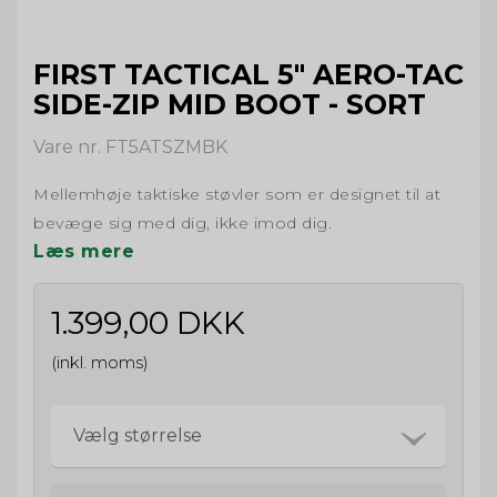
FIRST TACTICAL 5" AERO-TAC
SIDE-ZIP MID BOOT - SORT
Vare nr. FT5ATSZMBK
Mellemhøje taktiske støvler som er designet til at
bevæge sig med dig, ikke imod dig.
Læs mere
1.399,00 DKK
(inkl. moms)
Vælg størrelse