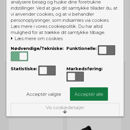
analysere besøg og huske dine foretrukne
Til pakkeboks ved køb for 399 kr.
indstillinger. Ved at give dit samtykke tillader du, at
Gratis hjemmelevering for 699 kr.
vi anvender cookies, og at vi behandler
personoplysninger, som indsamles via cookies.
Læs mere i vores cookiepolitik. Du har altid
mulighed for at trække dit samtykke tilbage.
Læs mere om cookies
PRISGARANTI
Nødvendige/Tekniske:
Funktionelle:
Vi har prisgaranti på alle produkter
Statistiske:
Markedsføring:
ALTERNATIVE PRODUKTER
Acceptér valgte
Acceptér alle
Vis cookiedetaljer
UD
Nødvendige/Tekniske
Tekniske cookies er nødvendige for, at langt