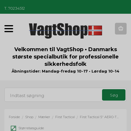
T
.
70234512
T
o
g
g
Velkommen til VagtShop • Danmarks
l
største specialbutik for professionelle
e
sikkerhedsfolk
n
a
Åbningstider: Mandag-fredag 10-17 • Lørdag 10-14
v
i
g
a
t
i
o
Forside
Shop
Mærker
First Tactical
First Tactical 5" AERO-TAC Side-Zip Mid Boot - sort
/
/
/
/
n
Størrelsesguide