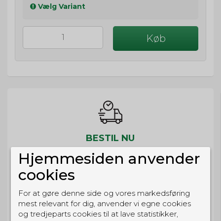
Vælg Variant
Køb
BESTIL NU
så sender vi om
4t 47m 8s
Hjemmesiden anvender
Eller hent i butikken til kl. 17:00
cookies
For at gøre denne side og vores markedsføring
mest relevant for dig, anvender vi egne cookies
og tredjeparts cookies til at lave statistikker,
GRATIS LEVERING