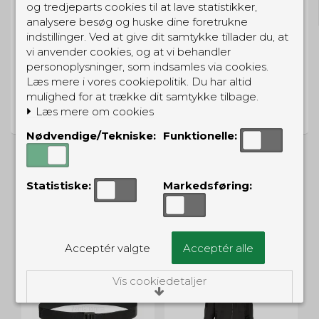
og tredjeparts cookies til at lave statistikker,
Gratis hjemmelevering for 699 kr.
analysere besøg og huske dine foretrukne
indstillinger. Ved at give dit samtykke tillader du, at
vi anvender cookies, og at vi behandler
personoplysninger, som indsamles via cookies.
Læs mere i vores cookiepolitik. Du har altid
PRISGARANTI
mulighed for at trække dit samtykke tilbage.
Vi har prisgaranti på alle produkter
Læs mere om cookies
Nødvendige/Tekniske:
Funktionelle:
Statistiske:
Markedsføring:
ALTERNATIVE PRODUKTER
Acceptér valgte
Acceptér alle
UD
Vis cookiedetaljer
Nødvendige/Tekniske