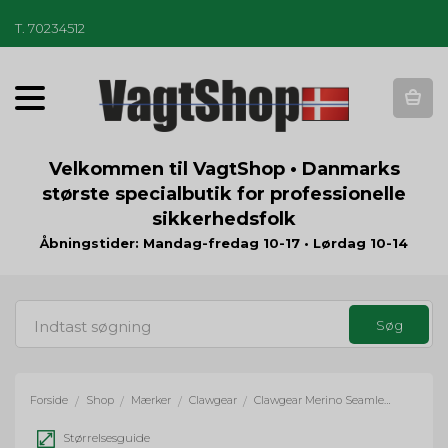
T
.
70234512
T
o
g
g
Velkommen til VagtShop • Danmarks
l
største specialbutik for professionelle
e
sikkerhedsfolk
n
a
Åbningstider: Mandag-fredag 10-17 • Lørdag 10-14
v
i
g
a
t
i
o
Forside
Shop
Mærker
Clawgear
Clawgear Merino Seamless Beanie - sort
/
/
/
/
n
Størrelsesguide