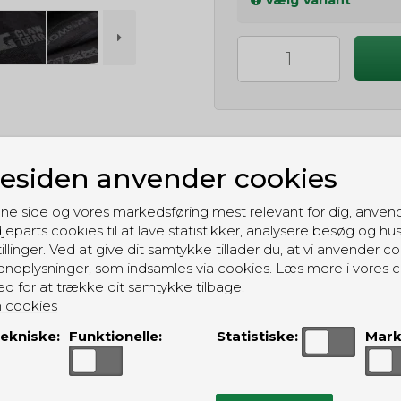
siden anvender cookies
GRATIS LEVERING
ne side og vores markedsføring mest relevant for dig, anven
Til pakkeboks ved køb for 399 kr.
jeparts cookies til at lave statistikker, analysere besøg og hu
Gratis hjemmelevering for 699 kr.
illinger. Ved at give dit samtykke tillader du, at vi anvender co
noplysninger, som indsamles via cookies. Læs mere i vores c
ed for at trække dit samtykke tilbage.
 cookies
ekniske:
Funktionelle:
Statistiske:
Mark
ALTERNATIVE PRODUKTER