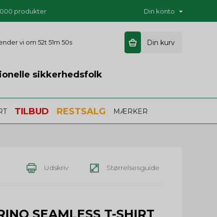
5.000 produkter
Din konto
 sender vi om
52t 51m 49s
Din kurv
ionelle sikkerhedsfolk
TILBUD
RESTSALG
RT
MÆRKER
Udskriv
Størrelsesguide
INO SEAMLESS T-SHIRT