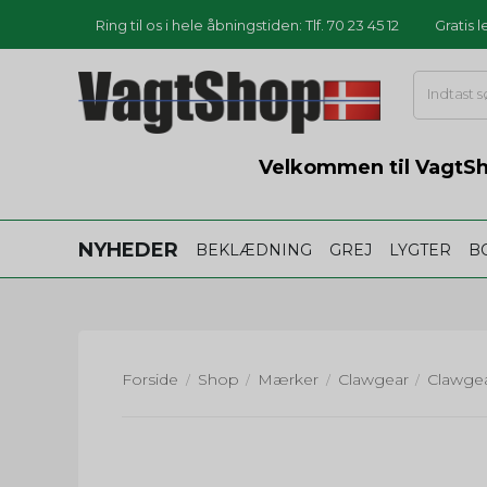
Ring til os i hele åbningstiden: Tlf. 70 23 45 12
Gratis 
Velkommen til VagtSho
NYHEDER
BEKLÆDNING
GREJ
LYGTER
B
Forside
Shop
Mærker
Clawgear
/
/
/
/