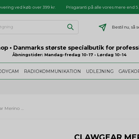
levering ved køb over 399 kr.
Prisgaranti på alle vores mere end 
Bestil nu, så
p • Danmarks største specialbutik for profess
Åbningstider: Mandag-fredag 10-17 • Lørdag 10-14
ODYCAM
RADIOKOMMUNIKATION
UDLEJNING
GAVEKO
Clawgear Merino Seamless T-Shirt
CLAWGEAR MER