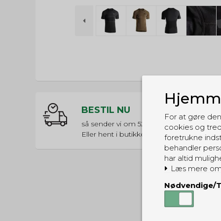
Hjemme
BESTIL NU
For at gøre den
så sender vi om
52t 51m 49s
cookies og tred
Eller hent i butikken til kl. 17:00
foretrukne indst
behandler perso
har altid muligh
Læs mere om
Nødvendige/T