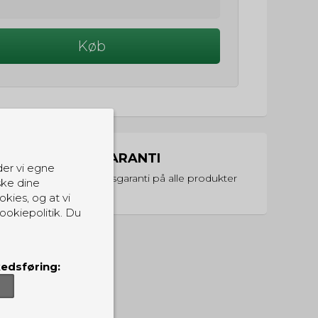
Køb
PRISGARANTI
der vi egne
Vi har prisgaranti på alle produkter
ske dine
okies, og at vi
ookiepolitik. Du
edsføring: