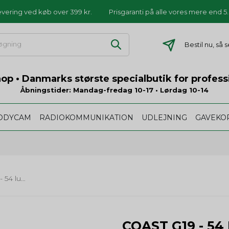
levering ved køb over 399 kr.
Prisgaranti på alle vores mere end 
Bestil nu, så
p • Danmarks største specialbutik for profess
Åbningstider: Mandag-fredag 10-17 • Lørdag 10-14
ODYCAM
RADIOKOMMUNIKATION
UDLEJNING
GAVEKO
COAST G19 - 54 lumens
COAST G19 - 5