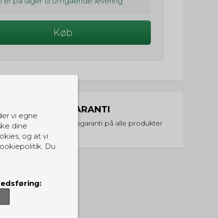
 er på lager til omgående levering
Køb
PRISGARANTI
der vi egne
Vi har prisgaranti på alle produkter
ske dine
okies, og at vi
ookiepolitik. Du
edsføring: