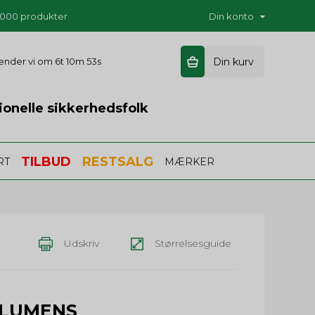
5.000 produkter
Din konto
 sender vi om
6t 10m 52s
Din kurv
ionelle sikkerhedsfolk
TILBUD
RESTSALG
RT
MÆRKER
Udskriv
Størrelsesguide
4 LUMENS