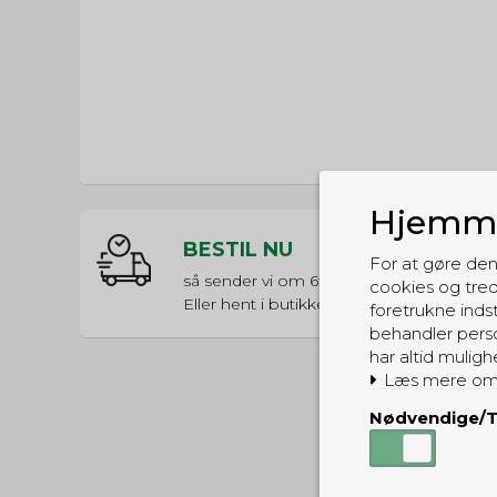
Hjemme
BESTIL NU
For at gøre den
så sender vi om
6t 10m 52s
cookies og tred
Eller hent i butikken til kl. 17:00
foretrukne indst
behandler perso
har altid muligh
Læs mere om
Nødvendige/T