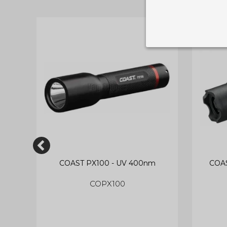
Nødvendige
Tekniske cook
Som navnet a
privatsfære, 
Cookie:
Funktionelle
Funktionelle
PHPSESSID
og indstillin
du har i forho
cookie_consent
Cookie:
rød -
COAST PX100 - UV 400nm
COAS
Statistiske
Statistikcook
tempGiftListID
COPX100
_GRECAPTCHA
hjemmeside. D
der er mest 
finde på side
chosenLang
CONSENT
Cookie:
Markedsføri