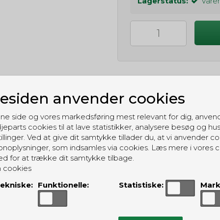
Lagerstatus:
Varen
siden anvender cookies
GRATIS LEVERING
ne side og vores markedsføring mest relevant for dig, anven
Til pakkeboks ved køb for 399 kr.
jeparts cookies til at lave statistikker, analysere besøg og hu
Gratis hjemmelevering for 699 kr.
illinger. Ved at give dit samtykke tillader du, at vi anvender co
noplysninger, som indsamles via cookies. Læs mere i vores c
ed for at trække dit samtykke tilbage.
 cookies
ekniske:
Funktionelle:
Statistiske:
Mark
ALTERNATIVE PRODUKTER