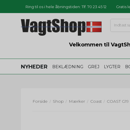
Ring til os i hele åbningstiden: Tlf. 70 23 45 12
Gratis 
Velkommen til VagtSho
NYHEDER
BEKLÆDNING
GREJ
LYGTER
B
Forside
Shop
Mærker
Coast
/
/
/
/