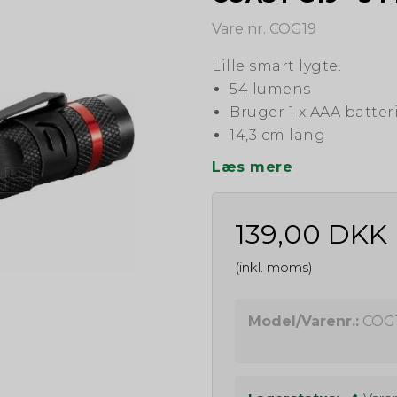
Vare nr. COG19
Lille smart lygte.
54 lumens
Bruger 1 x AAA batteri
14,3 cm lang
Læs mere
139,00 DKK
(inkl. moms)
Model/Varenr.:
COG