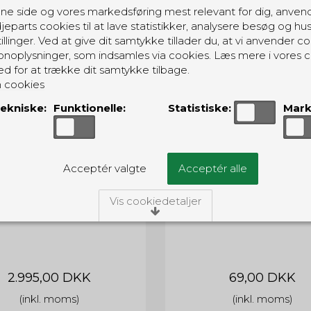
ne side og vores markedsføring mest relevant for dig, anven
jeparts cookies til at lave statistikker, analysere besøg og hu
illinger. Ved at give dit samtykke tillader du, at vi anvender co
noplysninger, som indsamles via cookies. Læs mere i vores c
ed for at trække dit samtykke tilbage.
 cookies
ekniske:
Funktionelle:
Statistiske:
Mark
Acceptér valgte
Acceptér alle
 PD365 UHF (440-470 MHz)
Bælteclip til Hytera PD
Vis cookiedetaljer
PD365UH
BC21
/Tekniske
ies er nødvendige for, at langt de fleste hjemmesider funger
ngiver, har de kun teknisk betydning og dermed ikke nogen i
idet de ikke registrerer, hvad du søger efter på andre hjemme
2.995,00 DKK
69,00 DKK
(inkl. moms)
(inkl. moms)
Oprindelse:
Beskrivelse: