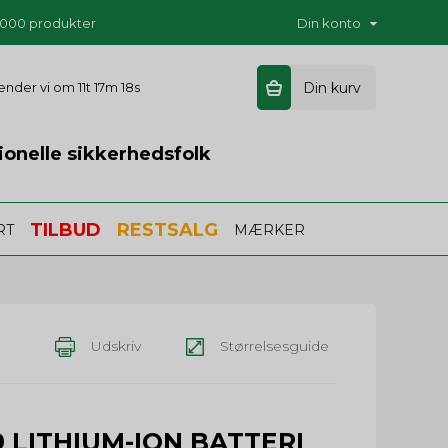
5.000 produkter
Din konto
 sender vi om
11t 17m 17s
Din kurv
ionelle sikkerhedsfolk
TILBUD
RESTSALG
RT
MÆRKER
Udskriv
Størrelsesguide
 LITHIUM-ION BATTERI