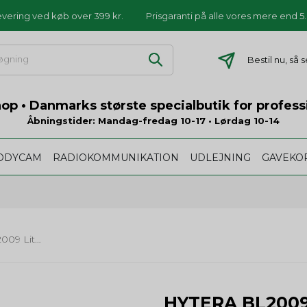
levering ved køb over 399 kr.
Prisgaranti på alle vores mere end 
Bestil nu, så
p • Danmarks største specialbutik for profess
Åbningstider: Mandag-fredag 10-17 • Lørdag 10-14
ODYCAM
RADIOKOMMUNIKATION
UDLEJNING
GAVEKO
Hytera BL2009 Lithium-ion batteri til PD3
HYTERA BL2009