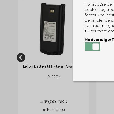
For at gøre den
cookies og tred
foretrukne indst
behandler perso
har altid muligh
Læs mere om
Nødvendige/T
Li-Ion batteri til Hytera TC-6xx serie
Hytera
BL1204
Nødvendige
Tekniske cook
Som navnet a
privatsfære, 
499,00 DKK
(inkl. moms)
Cookie:
Funktionelle