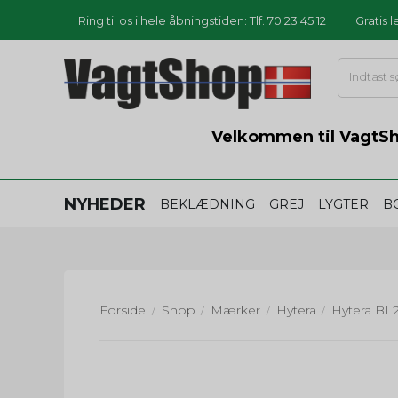
Ring til os i hele åbningstiden: Tlf. 70 23 45 12
Gratis 
Velkommen til VagtSho
NYHEDER
BEKLÆDNING
GREJ
LYGTER
B
Forside
Shop
Mærker
Hytera
/
/
/
/