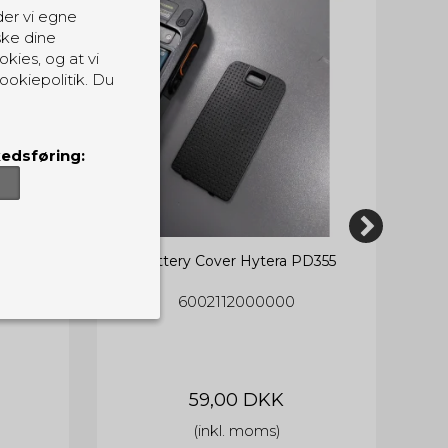
der vi egne
ske dine
okies, og at vi
ookiepolitik. Du
edsføring:
365
Battery Cover Hytera PD355
6002112000000
er, som de skal.
ndvirkning på din
sider.
59,00 DKK
(inkl. moms)
Udløber: