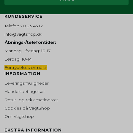
awtracking_optout
10 år
AWSALB
7 dage
Beskrivelse:
SESSION
Session
Brugt til at levere en række reklameprodukter såsom
Oprindelse:
Oprindelse:
bud i realtid fra tredjepart-annoncører. Benyttet af
KUNDESERVICE
Oprindelse:
Addwish
Addwish
Addwish, fra Facebook.
Onpay
Beskrivelse:
Beskrivelse:
Telefon 70 23 45 12
Beskrivelse:
Indsamler oplysninger om
Indsamler oplysninger om
SAPISID
info@vagtshop.dk
Bruges af OnPay til at holde styr på
brugerne til deres addwish ønske
brugerne og deres aktivitet på
din session.
liste. Fra Addwish.
webstedet. Fra Amazon.
Oprindelse:
Åbnings-/telefontider:
Google
Mandag - fredag: 10-17
scrollHistory
Session
aw_multi_anim_count
Session
AWSALBCORS
7 dage
Beskrivelse:
Lørdag: 10-14
Brugt af Google til at vise personligt tilpassede
Oprindelse:
Oprindelse:
Oprindelse:
annoncer og indsamle brugeroplysninger.
System
Addwish
Addwish
Fortrydelsesformular
Beskrivelse:
INFORMATION
Beskrivelse:
Beskrivelse:
APISID
Gemt i browseren's
Indsamler oplysninger om
Indsamler oplysninger om
"SessionStorage". Bruges til at
Leveringsmuligheder
brugerne til deres addwish ønske
brugerne og deres aktivitet på
Oprindelse:
gemme sroll positionen af
liste. Fra Addwish.
webstedet. Fra Amazon.
Google
Handelsbetingelser
produktlisten.
Beskrivelse:
Retur- og reklamationsret
aw_website_uuid
Session
_ga_XXXXXXXXXX
1 år
Brugt af Google til at vise personligt tilpassede
productlist
Session
annoncer og indsamle brugeroplysninger.
Cookies på VagtShop
Oprindelse:
Oprindelse:
Oprindelse:
Addwish
Google
Om Vagtshop
System
SID
Beskrivelse:
Beskrivelse:
Beskrivelse:
Indsamler oplysninger om
Gemmer og tæller sidevisninger til
Oprindelse:
EKSTRA INFORMATION
Gemt i browseren's
brugerne til deres addwish ønske
Google Analytics.