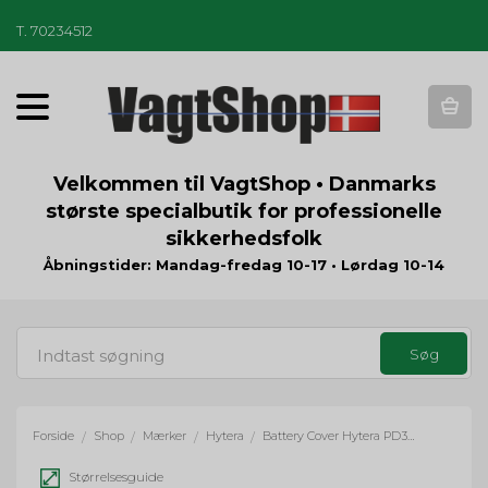
T
.
70234512
T
o
g
g
Velkommen til VagtShop • Danmarks
l
største specialbutik for professionelle
e
sikkerhedsfolk
n
a
Åbningstider: Mandag-fredag 10-17 • Lørdag 10-14
v
i
g
a
t
i
o
Forside
Shop
Mærker
Hytera
Battery Cover Hytera PD355
/
/
/
/
n
Størrelsesguide