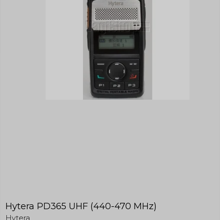
indvirkning på din privatsfære, idet de ikke
registrerer, hvad du søger efter på andre
hjemmesider.
Cookie:
Udløber:
Funktionelle
Funktionelle cookies anvendes for at huske
PHPSESSID
Session
dine brugerpræferencer ved at huske de
valg og indstillinger du foretager på
Oprindelse:
hjemmesiden, det kan f.eks. dreje sig om,
System
hvilke præferencer du har i forhold til sprog
Beskrivelse:
og tekststørrelse.
Denne cookie bruges af serveren til
at holde styr på din session.
Cookie:
Udløber:
Statistiske
Statistikcookies bruges til at optimere
cookie_consent
1 år
tempGiftListID
24 timer
design, brugervenlighed og effektiviteten af
en hjemmeside. De indsamlede oplysninger
Oprindelse:
Oprindelse:
kan f.eks. indgå i analyser af, hvilke
System
Addwish
informationer der er mest populære på
Beskrivelse:
Beskrivelse:
siden, så bliver vi opmærksomme på, hvad
Denne cookie bruges til at
Indsamler oplysninger om
der skal være nemt at finde på siden.
håndhæver dine præferencer i
brugerne til deres addwish ønske
forhold til cookies.
liste. Fra Addwish.
Cookie:
Udløber:
Markedsføring
Markedsføringscookies indsamler
Hytera PD365 UHF (440-470 MHz)
_GRECAPTCHA
6
chosenLang
30 dage
_ga
2 år
oplysninger ved at følge dig på de enkelte
måneder
Hytera
hjemmesider, du besøger og kan siges at
Oprindelse: