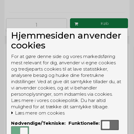
Køb
Hjemmesiden anvender
cookies
For at gøre denne side og vores markedsføring
mest relevant for dig, anvender vi egne cookies
og tredjeparts cookies til at lave statistikker,
BESTIL NU
analysere besøg og huske dine foretrukne
indstillinger. Ved at give dit samtykke tillader du, at
så sender vi om
0t 30m 54s
vi anvender cookies, og at vi behandler
Eller hent i butikken til kl. 17:00
personoplysninger, som indsamles via cookies.
Læs mere i vores cookiepolitik. Du har altid
mulighed for at trække dit samtykke tilbage.
Læs mere om cookies
GRATIS LEVERING
Nødvendige/Tekniske:
Funktionelle:
Til pakkeboks ved køb for 399 kr.