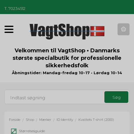
T
.
70234512
T
o
g
g
Velkommen til VagtShop • Danmarks
l
største specialbutik for professionelle
e
sikkerhedsfolk
n
a
Åbningstider: Mandag-fredag 10-17 • Lørdag 10-14
v
i
g
a
t
i
o
Forside
Shop
Mærker
ID Identity
Kvalitets T-shirt (2000)
/
/
/
/
n
Størrelsesguide