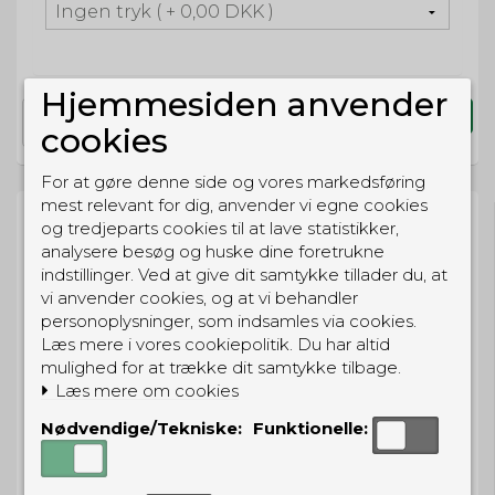
Hjemmesiden anvender
Køb
cookies
For at gøre denne side og vores markedsføring
mest relevant for dig, anvender vi egne cookies
og tredjeparts cookies til at lave statistikker,
analysere besøg og huske dine foretrukne
indstillinger. Ved at give dit samtykke tillader du, at
vi anvender cookies, og at vi behandler
BESTIL NU
personoplysninger, som indsamles via cookies.
så sender vi om
10t 22m 43s
Læs mere i vores cookiepolitik. Du har altid
Eller hent i butikken til kl. 17:00
mulighed for at trække dit samtykke tilbage.
Læs mere om cookies
Nødvendige/Tekniske:
Funktionelle:
GRATIS LEVERING