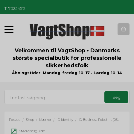
T
.
70234512
T
o
g
g
Velkommen til VagtShop • Danmarks
l
største specialbutik for professionelle
e
sikkerhedsfolk
n
a
Åbningstider: Mandag-fredag 10-17 • Lørdag 10-14
v
i
g
a
t
i
o
Forside
Shop
Mærker
ID Identity
ID Business Poloshirt (0534) herre
/
/
/
/
n
Størrelsesguide