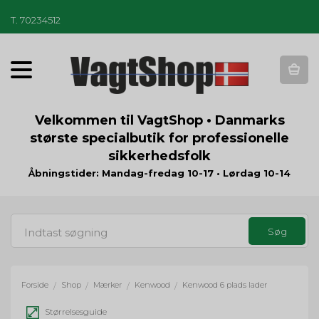
T
.
70234512
T
o
g
g
Velkommen til VagtShop • Danmarks
l
største specialbutik for professionelle
e
sikkerhedsfolk
n
a
Åbningstider: Mandag-fredag 10-17 • Lørdag 10-14
v
i
g
a
t
i
o
Forside
Shop
Mærker
Kenwood
Kenwood 6 plads lader
/
/
/
/
n
Størrelsesguide