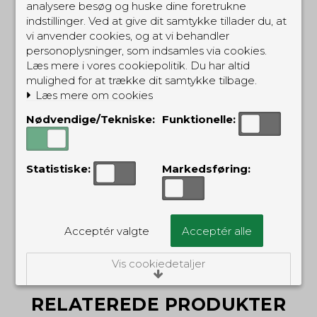
analysere besøg og huske dine foretrukne
indstillinger. Ved at give dit samtykke tillader du, at
vi anvender cookies, og at vi behandler
personoplysninger, som indsamles via cookies.
Læs mere i vores cookiepolitik. Du har altid
mulighed for at trække dit samtykke tilbage.
Kenwood multi lader
Kenwood 1-plads
Læs mere om cookies
dock for KSC-35E
hurtig-lader
KMB35
KSC35SE
Nødvendige/Tekniske:
Funktionelle:
2.749,00 DKK
549,00 DKK
Statistiske:
Markedsføring:
(inkl. moms)
(inkl. moms)
Acceptér valgte
Acceptér alle
Vis cookiedetaljer
Nødvendige/Tekniske
RELATEREDE PRODUKTER
Tekniske cookies er nødvendige for, at langt