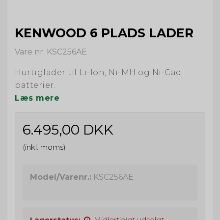
KENWOOD 6 PLADS LADER
Vare nr. KSC256AE
Hurtiglader til Li-Ion, Ni-MH og Ni-Cad
batterier.
Læs mere
6.495,00 DKK
(inkl. moms)
Model/Varenr.:
KSC256AE
Lagerstatus:
Midlertidigt udsolgt -