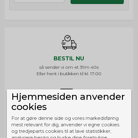
BESTIL NU
så sender vi om
4t 39m 40s
Eller hent i butikken til kl. 17:00
Hjemmesiden anvender
cookies
GRATIS LEVERING
Til pakkeboks ved køb for 399 kr.
For at gøre denne side og vores markedsføring
Gratis hjemmelevering for 699 kr.
mest relevant for dig, anvender vi egne cookies
og tredjeparts cookies til at lave statistikker,
analysere besøg og huske dine foretrukne