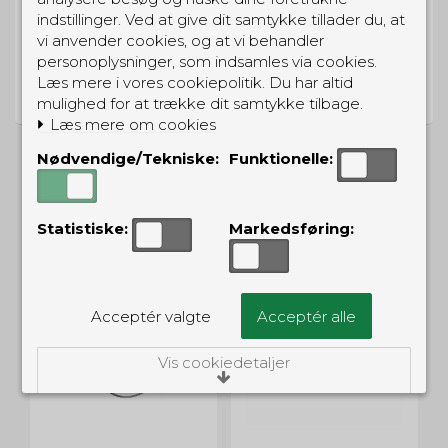
indstillinger. Ved at give dit samtykke tillader du, at
vi anvender cookies, og at vi behandler
PRISGARANTI
personoplysninger, som indsamles via cookies.
Læs mere i vores cookiepolitik. Du har altid
Vi har prisgaranti på alle produkter
mulighed for at trække dit samtykke tilbage.
Læs mere om cookies
Nødvendige/Tekniske:
Funktionelle:
ALTERNATIVE PRODUKTER
Statistiske:
Markedsføring:
UD
Acceptér valgte
Acceptér alle
Vis cookiedetaljer
Nødvendige/Tekniske
Tekniske cookies er nødvendige for, at langt