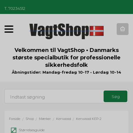
T
.
70234512
T
o
g
g
Velkommen til VagtShop • Danmarks
l
største specialbutik for professionelle
e
sikkerhedsfolk
n
a
Åbningstider: Mandag-fredag 10-17 • Lørdag 10-14
v
i
g
a
t
i
o
Forside
Shop
Mærker
Kenwood
Kenwood KEP-2
/
/
/
/
n
Størrelsesguide