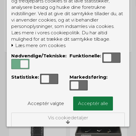
og tredjeparts cookies til at lave statistikker,
analysere besøg og huske dine foretrukne
indstillinger. Ved at give dit samtykke tillader du, at
vi anvender cookies, og at vi behandler
personoplysninger, som indsamles via cookies.
Læs mere i vores cookiepolitik. Du har altid
PRISGARANTI
mulighed for at trække dit samtykke tilbage.
Vi har prisgaranti på alle produkter
Læs mere om cookies
Nødvendige/Tekniske:
Funktionelle:
Statistiske:
Markedsføring:
ALTERNATIVE PRODUKTER
Acceptér valgte
Acceptér alle
UD
TILBUD
Vis cookiedetaljer
Nødvendige/Tekniske