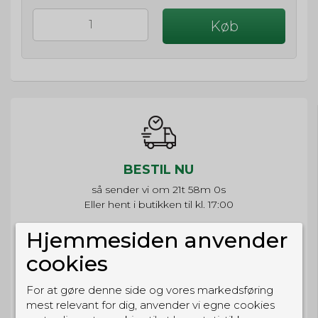
Køb
BESTIL NU
så sender vi om
21t 58m 0s
Eller hent i butikken til kl. 17:00
Hjemmesiden anvender
cookies
GRATIS LEVERING
For at gøre denne side og vores markedsføring
mest relevant for dig, anvender vi egne cookies
Til pakkeboks ved køb for 399 kr.
Gratis hjemmelevering for 699 kr.