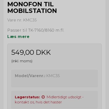
MONOFON TIL
MOBILSTATION
Vare nr. KMC35
Passer til TK-7160/8160 m.fl.
Læs mere
549,00 DKK
(inkl. moms)
Model/Varenr.:
KMC35
Lagerstatus:
Midlertidigt udsolgt -
kontakt os, hvis det haster