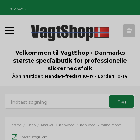
T
.
70234512
T
o
g
g
Velkommen til VagtShop • Danmarks
l
største specialbutik for professionelle
e
sikkerhedsfolk
n
a
Åbningstider: Mandag-fredag 10-17 • Lørdag 10-14
v
i
g
a
t
i
o
Forside
Shop
Mærker
Kenwood
Kenwood Slimline monofon til mobilstation
/
/
/
/
n
Størrelsesguide