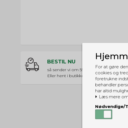
Hjemme
BESTIL NU
For at gøre den
så sender vi om
55t 59m 40s
cookies og tred
Eller hent i butikken til kl. 17:00
foretrukne indst
behandler perso
har altid muligh
Læs mere om
Nødvendige/T