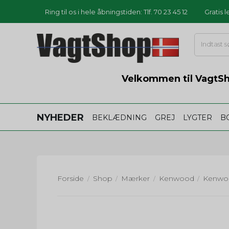
Ring til os i hele åbningstiden: Tlf. 70 23 45 12
Gratis 
Velkommen til VagtSho
NYHEDER
BEKLÆDNING
GREJ
LYGTER
B
Forside
Shop
Mærker
Kenwood
/
/
/
/