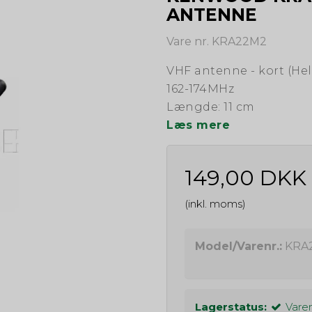
ANTENNE
Vare nr. KRA22M2
VHF antenne - kort (Hel
162-174MHz
Længde: 11 cm
Læs mere
149,00 DKK
(inkl. moms)
Model/Varenr.:
KRA
Lagerstatus:
Varen