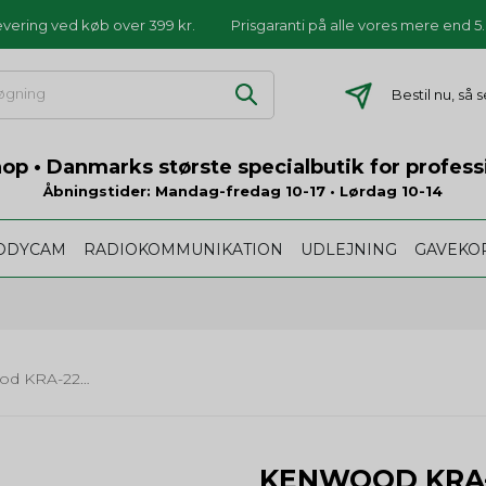
levering ved køb over 399 kr.
Prisgaranti på alle vores mere end 
Bestil nu, så 
p • Danmarks største specialbutik for profess
Åbningstider: Mandag-fredag 10-17 • Lørdag 10-14
ODYCAM
RADIOKOMMUNIKATION
UDLEJNING
GAVEKO
Kenwood KRA-22M2 (162-174MHz) VHF Antenne
KENWOOD KRA-2