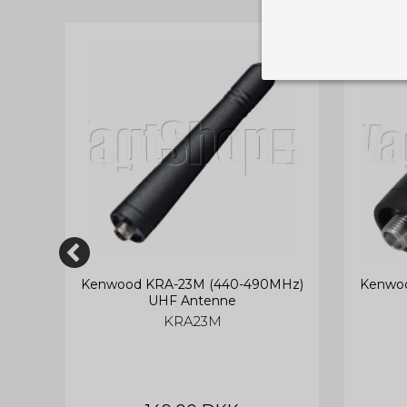
TILBUD
Nødvendige
Tekniske cook
Som navnet a
privatsfære, 
Cookie:
Funktionelle
Funktionelle
PHPSESSID
og indstillin
du har i forho
cookie_consent
00-
Kenwood KRA-23M (440-490MHz)
Kenwo
Cookie:
Statistiske
UHF Antenne
Statistikcook
tempGiftListID
KRA23M
_GRECAPTCHA
hjemmeside. D
der er mest 
finde på side
chosenLang
CONSENT
Cookie:
Markedsføri