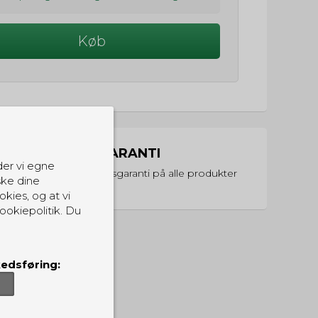
Køb
PRISGARANTI
der vi egne
Vi har prisgaranti på alle produkter
ske dine
okies, og at vi
ookiepolitik. Du
edsføring: