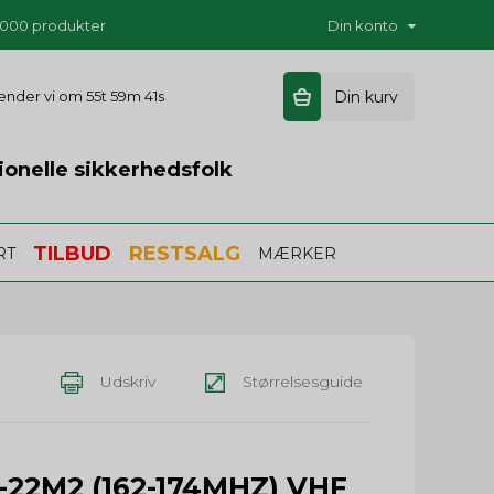
5.000 produkter
Din konto
sender vi om
55t 59m 40s
Din kurv
ionelle sikkerhedsfolk
TILBUD
RESTSALG
RT
MÆRKER
Udskriv
Størrelsesguide
2M2 (162-174MHZ) VHF