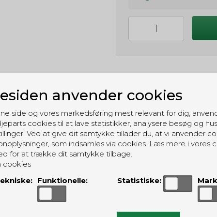
siden anvender cookies
GRATIS LEVERING
ne side og vores markedsføring mest relevant for dig, anven
Til pakkeboks ved køb for 399 kr.
jeparts cookies til at lave statistikker, analysere besøg og hu
Gratis hjemmelevering for 699 kr.
illinger. Ved at give dit samtykke tillader du, at vi anvender co
noplysninger, som indsamles via cookies. Læs mere i vores c
ed for at trække dit samtykke tilbage.
 cookies
ekniske:
Funktionelle:
Statistiske:
Mark
ALTERNATIVE PRODUKTER