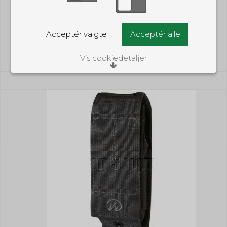
799,00 DKK
(inkl. moms)
Acceptér valgte
Acceptér alle
Vis produkt
Vis cookiedetaljer
Nødvendige/Tekniske
Tekniske cookies er nødvendige for, at langt
de fleste hjemmesider fungerer, som de
skal. Som navnet angiver, har de kun teknisk
betydning og dermed ikke nogen
indvirkning på din privatsfære, idet de ikke
registrerer, hvad du søger efter på andre
hjemmesider.
Cookie:
Udløber:
Funktionelle
Funktionelle cookies anvendes for at huske
PHPSESSID
Session
dine brugerpræferencer ved at huske de
valg og indstillinger du foretager på
Oprindelse:
hjemmesiden, det kan f.eks. dreje sig om,
System
hvilke præferencer du har i forhold til sprog
Beskrivelse:
og tekststørrelse.
Denne cookie bruges af serveren til