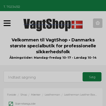
T
.
70234512
T
o
g
g
Velkommen til VagtShop • Danmarks
l
største specialbutik for professionelle
e
sikkerhedsfolk
n
a
Åbningstider: Mandag-fredag 10-17 • Lørdag 10-14
v
i
g
a
t
i
o
Forside
Shop
Mærker
Leatherman
Leatherman Leather Box 4,2" Medium
/
/
/
/
n
Størrelsesguide