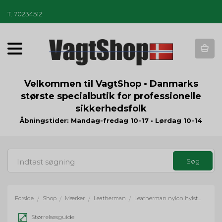
T
.
70234512
T
o
g
g
Velkommen til VagtShop • Danmarks
l
største specialbutik for professionelle
e
sikkerhedsfolk
n
a
Åbningstider: Mandag-fredag 10-17 • Lørdag 10-14
v
i
g
a
t
i
o
Forside
Shop
Mærker
Leatherman
Leatherman nylon hylster m. 4 lommer og knap - sort
/
/
/
/
n
Størrelsesguide