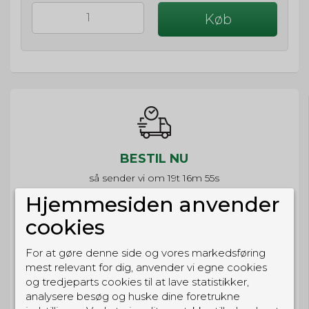
Køb
BESTIL NU
så sender vi om
19t 16m 55s
Eller hent i butikken til kl. 17:00
Hjemmesiden anvender
cookies
For at gøre denne side og vores markedsføring
mest relevant for dig, anvender vi egne cookies
GRATIS LEVERING
og tredjeparts cookies til at lave statistikker,
Til pakkeboks ved køb for 399 kr.
analysere besøg og huske dine foretrukne
Gratis hjemmelevering for 699 kr.