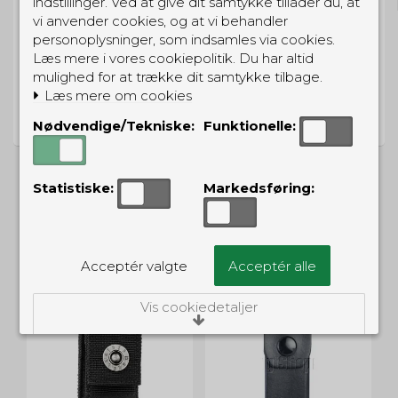
indstillinger. Ved at give dit samtykke tillader du, at
vi anvender cookies, og at vi behandler
personoplysninger, som indsamles via cookies.
Læs mere i vores cookiepolitik. Du har altid
mulighed for at trække dit samtykke tilbage.
PRISGARANTI
Læs mere om cookies
Vi har prisgaranti på alle produkter
Nødvendige/Tekniske:
Funktionelle:
Statistiske:
Markedsføring:
ALTERNATIVE PRODUKTER
Acceptér valgte
Acceptér alle
Vis cookiedetaljer
Nødvendige/Tekniske
Tekniske cookies er nødvendige for, at langt
de fleste hjemmesider fungerer, som de