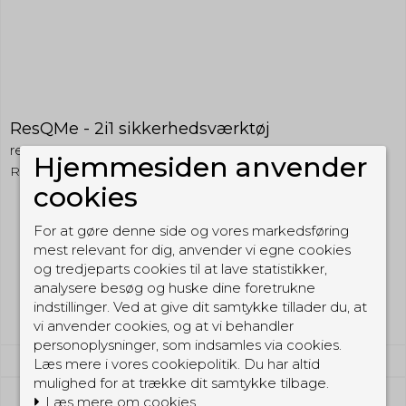
ResQMe - 2i1 sikkerhedsværktøj
resqme
Hjemmesiden anvender
RESQ
cookies
For at gøre denne side og vores markedsføring
99,00 DKK
mest relevant for dig, anvender vi egne cookies
(inkl. moms)
og tredjeparts cookies til at lave statistikker,
analysere besøg og huske dine foretrukne
Vis produkt
indstillinger. Ved at give dit samtykke tillader du, at
vi anvender cookies, og at vi behandler
personoplysninger, som indsamles via cookies.
Læs mere i vores cookiepolitik. Du har altid
mulighed for at trække dit samtykke tilbage.
Læs mere om cookies