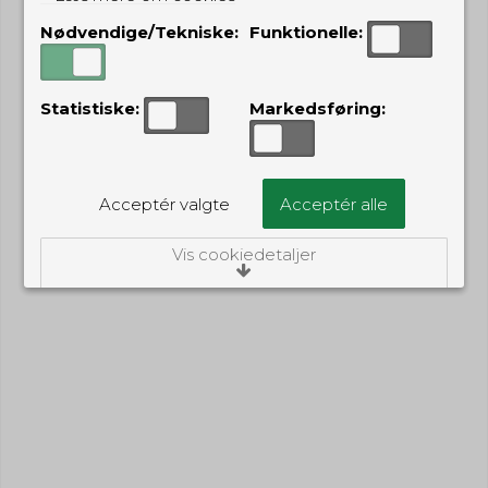
Nødvendige/Tekniske:
Funktionelle:
Statistiske:
Markedsføring:
Acceptér valgte
Acceptér alle
Vis cookiedetaljer
Nødvendige/Tekniske
Tekniske cookies er nødvendige for, at langt
de fleste hjemmesider fungerer, som de
skal. Som navnet angiver, har de kun teknisk
betydning og dermed ikke nogen
indvirkning på din privatsfære, idet de ikke
registrerer, hvad du søger efter på andre
hjemmesider.
Cookie:
Udløber:
Funktionelle