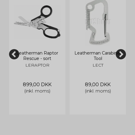
UD
Leatherman Raptor
Leatherman Carabiner
Rescue - sort
Tool
LERAPTOR
LECT
899,00 DKK
89,00 DKK
(inkl. moms)
(inkl. moms)