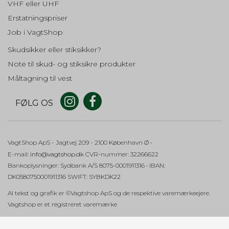
Brugt af Google og indeholder et
VHF eller UHF
_ga (Addwish)
unikt ID til at huske præferencer og
Erstatningspriser
andre oplysninger, såsom dit
Oprindelse:
foretrukne sprog.
Job i VagtShop
Addwish
Beskrivelse:
OGPC
1 måned
Skudsikker eller stiksikker?
Gemmer et automatisk genereret id, som bruges af
Oprindelse:
Google Analytics. Fra Google.
Note til skud- og stiksikre produkter
Google
Måltagning til vest
intercom-session-XXXXXXXX
Beskrivelse:
Brugt af Google til at aktivere
Oprindelse:
Google Maps-funktionaliteten.
FØLG OS
Addwish
Beskrivelse:
cookieconsent_status
365 days
Bruges til at holde styr på sessioner og huske logins og
Oprindelse:
samtaler i Intercom.
VagtShop ApS
- Jagtvej 209
- 2100 København Ø •
Google
E-mail
:
info@vagtshop.dk
CVR-nummer
:
32266622
auth
Beskrivelse:
Bankoplysninger
:
Sydbank A/S 8075-0001911316 • IBAN:
Husker på dit cookiesamtykke for
Oprindelse:
Google.
DK0580750001911316 SWIFT: SYBKDK22
Addwish
Al tekst og grafik er ©Vagtshop ApS og de respektive varemærkeejere.
Beskrivelse:
AEC
6
Vagtshop er et registreret varemærke
Bruges til at identificere brugeren, som er logget ind.
måneder
Oprindelse:
Google
mp_XXXXXXXXXXXXXXXXXXXXXXXXXXXXXXXX_mixpane