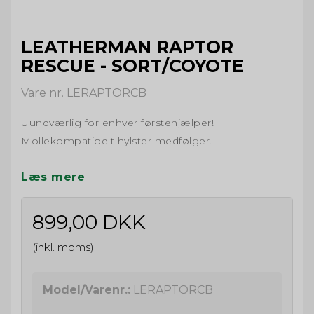
LEATHERMAN RAPTOR
RESCUE - SORT/COYOTE
Vare nr. LERAPTORCB
Uundværlig for enhver førstehjælper!
Mollekompatibelt hylster medfølger.
Læs mere
899,00 DKK
(inkl. moms)
Model/Varenr.:
LERAPTORCB