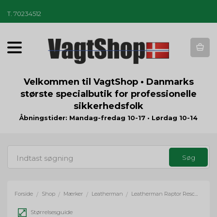
T
.
70234512
T
o
g
g
Velkommen til VagtShop • Danmarks
l
største specialbutik for professionelle
e
sikkerhedsfolk
n
a
Åbningstider: Mandag-fredag 10-17 • Lørdag 10-14
v
i
g
a
t
i
o
Forside
Shop
Mærker
Leatherman
Leatherman Raptor Rescue - sort/coyote
/
/
/
/
n
Størrelsesguide