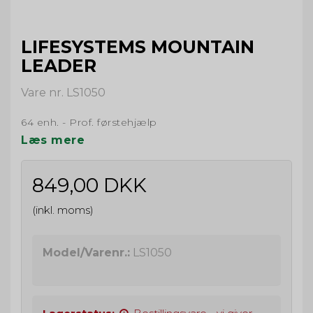
LIFESYSTEMS MOUNTAIN
LEADER
Vare nr. LS1050
64 enh. - Prof. førstehjælp
Læs mere
849,00 DKK
(inkl. moms)
Model/Varenr.:
LS1050