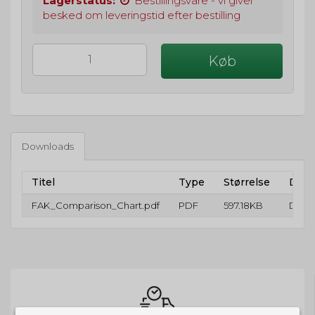
Lagerstatus:
Bestillingsvare - vi giver
besked om leveringstid efter bestilling
Køb
Downloads
Titel
Type
Størrelse
Dow
FAK_Comparison_Chart.pdf
PDF
597.18KB
Down