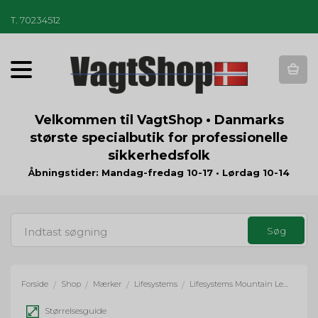
T
.
70234512
T
o
g
g
Velkommen til VagtShop • Danmarks
l
største specialbutik for professionelle
e
sikkerhedsfolk
n
a
Åbningstider: Mandag-fredag 10-17 • Lørdag 10-14
v
i
g
a
t
i
o
Forside
Shop
Mærker
Lifesystems
Lifesystems Mountain Leader
/
/
/
/
n
Størrelsesguide