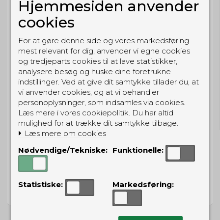
Hjemmesiden anvender
BESTIL NU
cookies
så sender vi om
5t 24m 57s
For at gøre denne side og vores markedsføring
Eller hent i butikken til kl. 17:00
mest relevant for dig, anvender vi egne cookies
og tredjeparts cookies til at lave statistikker,
analysere besøg og huske dine foretrukne
indstillinger. Ved at give dit samtykke tillader du, at
vi anvender cookies, og at vi behandler
GRATIS LEVERING
personoplysninger, som indsamles via cookies.
Til pakkeboks ved køb for 399 kr.
Læs mere i vores cookiepolitik. Du har altid
Gratis hjemmelevering for 699 kr.
mulighed for at trække dit samtykke tilbage.
Læs mere om cookies
Nødvendige/Tekniske:
Funktionelle:
PRISGARANTI
Statistiske:
Markedsføring:
Vi har prisgaranti på alle produkter