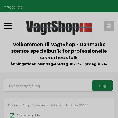
T
.
70234512
T
o
g
g
Velkommen til VagtShop • Danmarks
l
største specialbutik for professionelle
e
sikkerhedsfolk
n
a
Åbningstider: Mandag-fredag 10-17 • Lørdag 10-14
v
i
g
a
t
i
o
Forside
Shop
Mærker
Motorola
Motorola GP344
/
/
/
/
n
Størrelsesguide