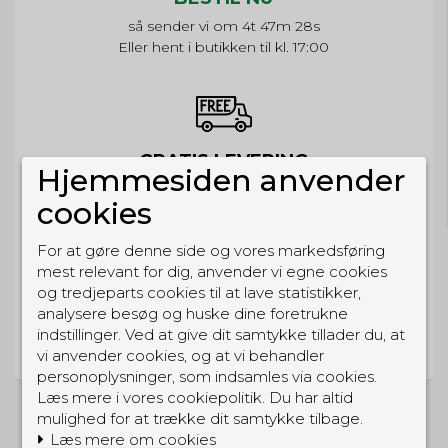
så sender vi om
4t 47m 27s
Eller hent i butikken til kl. 17:00
GRATIS LEVERING
Hjemmesiden anvender
Til pakkeboks ved køb for 399 kr.
cookies
Gratis hjemmelevering for 699 kr.
For at gøre denne side og vores markedsføring
mest relevant for dig, anvender vi egne cookies
og tredjeparts cookies til at lave statistikker,
analysere besøg og huske dine foretrukne
PRISGARANTI
indstillinger. Ved at give dit samtykke tillader du, at
Vi har prisgaranti på alle produkter
vi anvender cookies, og at vi behandler
personoplysninger, som indsamles via cookies.
Læs mere i vores cookiepolitik. Du har altid
mulighed for at trække dit samtykke tilbage.
Læs mere om cookies