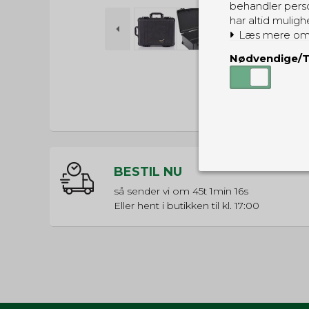
behandler perso
har altid muligh
Læs mere om
Nødvendige/T
BESTIL NU
Nødvendige
så sender vi om
45t 1min 15s
Tekniske cook
Eller hent i butikken til kl. 17:00
Som navnet a
privatsfære, 
Cookie:
Funktionelle
Funktionelle
PHPSESSID
og indstillin
du har i forho