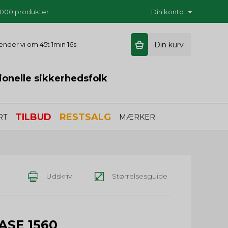
5.000 produkter
Din konto
 sender vi om
45t 1min 15s
Din kurv
ionelle sikkerhedsfolk
TILBUD
RESTSALG
RT
MÆRKER
Udskriv
Størrelsesguide
ASE 1560