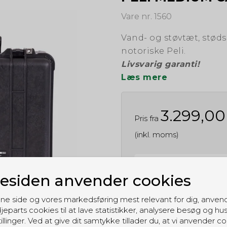
Vare nr. 1560
Vand- og støvtæt, støds
notoriske Peli.
Livsvarig garanti!
Læs mere
3.299,0
Pris fra
(inkl. moms)
Vælg farve
siden anvender cookies
ne side og vores markedsføring mest relevant for dig, anven
Vælg indhold
jeparts cookies til at lave statistikker, analysere besøg og hu
illinger. Ved at give dit samtykke tillader du, at vi anvender co