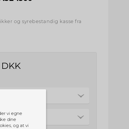
ikker og syrebestandig kasse fra
0 DKK
der vi egne
ske dine
okies, og at vi