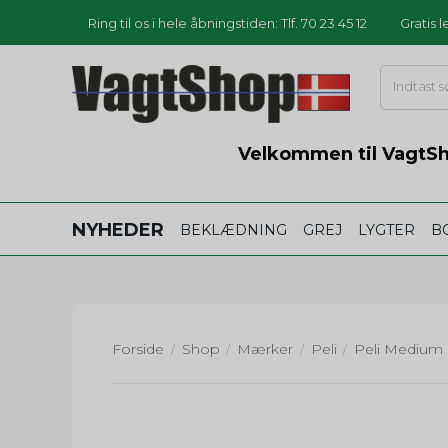
Ring til os i hele åbningstiden: Tlf. 70 23 45 12
Gratis 
Velkommen til VagtSho
NYHEDER
BEKLÆDNING
GREJ
LYGTER
B
Forside
Shop
Mærker
Peli
/
/
/
/