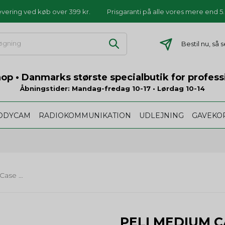
levering ved køb over 399 kr.
Prisgaranti på alle vores mere end 
Bestil nu, så
p • Danmarks største specialbutik for profess
Åbningstider: Mandag-fredag 10-17 • Lørdag 10-14
ODYCAM
RADIOKOMMUNIKATION
UDLEJNING
GAVEKO
Peli Medium Case 1560
PELI MEDIUM C