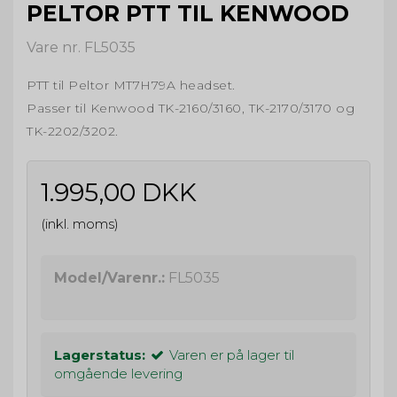
PELTOR PTT TIL KENWOOD
Vare nr. FL5035
PTT til Peltor MT7H79A headset.
Passer til Kenwood TK-2160/3160, TK-2170/3170 og
TK-2202/3202.
1.995,00 DKK
(inkl. moms)
Model/Varenr.:
FL5035
Lagerstatus:
Varen er på lager til
omgående levering