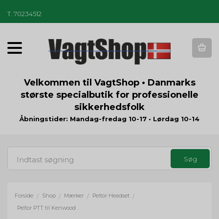
T
.
70234512
T
o
g
g
Velkommen til VagtShop • Danmarks
l
største specialbutik for professionelle
e
sikkerhedsfolk
n
a
Åbningstider: Mandag-fredag 10-17 • Lørdag 10-14
v
i
g
a
t
i
o
Forside
Shop
Mærker
Peltor Headset
/
/
/
/
n
Peltor PTT til Kenwood