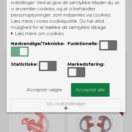
indstillinger. Ved at give dit samtykke tillader du, at
vi anvender cookies, og at vi behandler
personoplysninger, som indsamles via cookies.
Læs mere i vores cookiepolitik. Du har altid
mulighed for at trække dit samtykke tilbage.
PRISGARANTI
Læs mere om cookies
Vi har prisgaranti på alle produkter
Nødvendige/Tekniske:
Funktionelle:
Statistiske:
Markedsføring:
ALTERNATIVE PRODUKTER
Acceptér valgte
Acceptér alle
TILBUD
Vis cookiedetaljer
Nødvendige/Tekniske
Tekniske cookies er nødvendige for, at langt
de fleste hjemmesider fungerer, som de