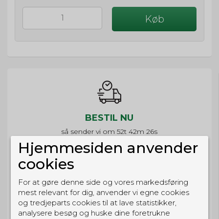
Køb
BESTIL NU
så sender vi om
52t 42m 26s
Eller hent i butikken til kl. 17:00
Hjemmesiden anvender
cookies
For at gøre denne side og vores markedsføring
mest relevant for dig, anvender vi egne cookies
GRATIS LEVERING
og tredjeparts cookies til at lave statistikker,
Til pakkeboks ved køb for 399 kr.
analysere besøg og huske dine foretrukne
Gratis hjemmelevering for 699 kr.