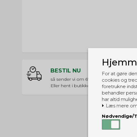
Hjemme
BESTIL NU
For at gøre den
så sender vi om
67t 46m 13s
cookies og tred
Eller hent i butikken til kl. 17:00
foretrukne indst
behandler perso
har altid muligh
Læs mere om
Nødvendige/T