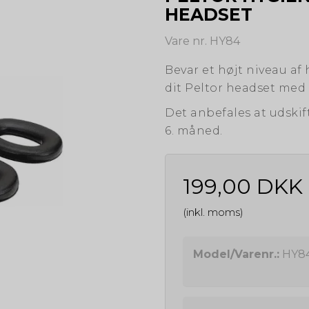
HEADSET
Vare nr. HY84
Bevar et højt niveau af
dit Peltor headset med 
Det anbefales at udski
6. måned.
199,00 DKK
(inkl. moms)
Model/Varenr.:
HY8