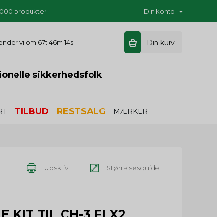
5.000 produkter
Din konto
 sender vi om
67t 46m 13s
Din kurv
ionelle sikkerhedsfolk
TILBUD
RESTSALG
RT
MÆRKER
Udskriv
Størrelsesguide
 KIT TIL CH-3 FLX2