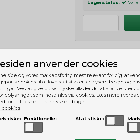
Lagerstatus:
Varen
siden anvender cookies
GRATIS LEVERING
ne side og vores markedsføring mest relevant for dig, anven
Til pakkeboks ved køb for 399 kr.
jeparts cookies til at lave statistikker, analysere besøg og hu
Gratis hjemmelevering for 699 kr.
illinger. Ved at give dit samtykke tillader du, at vi anvender co
noplysninger, som indsamles via cookies. Læs mere i vores c
ed for at trække dit samtykke tilbage.
 cookies
ekniske:
Funktionelle:
Statistiske:
Mark
ALTERNATIVE PRODUKTER