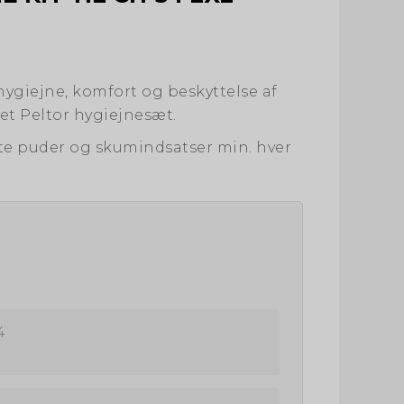
 hygiejne, komfort og beskyttelse af
et Peltor hygiejnesæt.
fte puder og skumindsatser min. hver
4