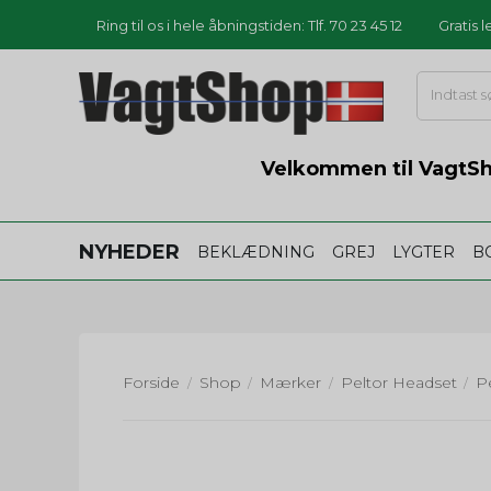
Ring til os i hele åbningstiden: Tlf. 70 23 45 12
Gratis 
Velkommen til VagtSho
NYHEDER
BEKLÆDNING
GREJ
LYGTER
B
Forside
Shop
Mærker
Peltor Headset
/
/
/
/