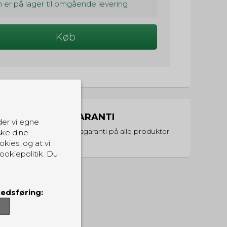
 er på lager til omgående levering
Køb
PRISGARANTI
der vi egne
Vi har prisgaranti på alle produkter
ske dine
okies, og at vi
ookiepolitik. Du
edsføring: