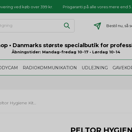
levering ved køb over 399 kr.
Prisgaranti på alle vores mere end 
Bestil nu, så
p • Danmarks største specialbutik for profess
Åbningstider: Mandag-fredag 10-17 • Lørdag 10-14
ODYCAM
RADIOKOMMUNIKATION
UDLEJNING
GAVEKO
Peltor Hygiene Kit til CH-3 FLX2 Headset
PELTOR HYGIENE