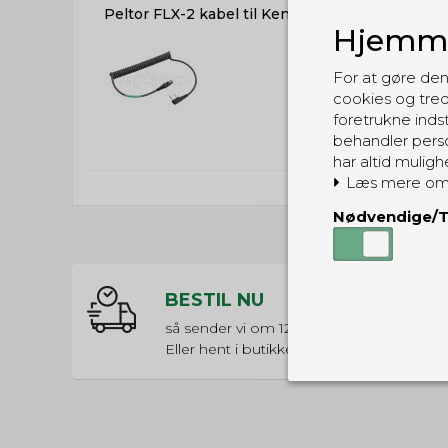
Peltor FLX-2 kabel til Kenwood 2-pin
Hjemme
699,00 DKK
(inkl. moms)
For at gøre den
cookies og tred
foretrukne indst
behandler perso
har altid muligh
Læs mere om
Nødvendige/T
BESTIL NU
så sender vi om
12t 5m 2s
Eller hent i butikken til kl. 17:00
Nødvendige
Tekniske cook
Som navnet a