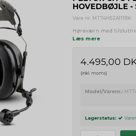
HOVEDBØJLE -
Vare nr. MT74H52A111BK
Høreværn med tilslutni
Læs mere
4.495,00 D
(inkl. moms)
Model/Varenr.:
MT7
Lagerstatus:
Varen