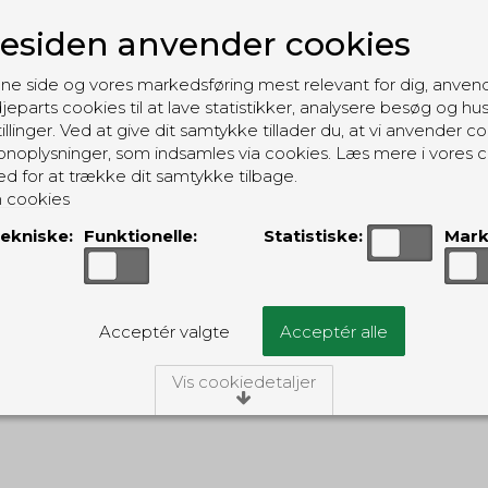
siden anvender cookies
Varen er på lager til
omgående levering
ne side og vores markedsføring mest relevant for dig, anven
jeparts cookies til at lave statistikker, analysere besøg og hu
illinger. Ved at give dit samtykke tillader du, at vi anvender co
noplysninger, som indsamles via cookies. Læs mere i vores c
ed for at trække dit samtykke tilbage.
 cookies
ekniske:
Funktionelle:
Statistiske:
Mark
GRATIS LEVERING
Acceptér valgte
Acceptér alle
Til pakkeboks ved køb for 399 kr.
Gratis hjemmelevering for 699 kr.
Vis cookiedetaljer
/Tekniske
ies er nødvendige for, at langt de fleste hjemmesider funger
ngiver, har de kun teknisk betydning og dermed ikke nogen i