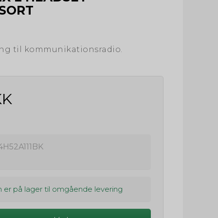
 SORT
ng til kommunikationsradio.
KK
4H52A111BK
 er på lager til omgående levering