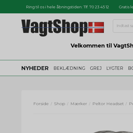
Ring til os i hele åbningstiden: Tlf. 70 23 45 12
Gratis 
Velkommen til VagtSho
NYHEDER
BEKLÆDNING
GREJ
LYGTER
B
Forside
Shop
Mærker
Peltor Headset
/
/
/
/