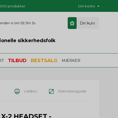
5.000 produkter
Din konto
 sender vi om
12t 5m 2s
Din kurv
ionelle sikkerhedsfolk
TILBUD
RESTSALG
RT
MÆRKER
Udskriv
Størrelsesguide
LX-2 HEADSET -