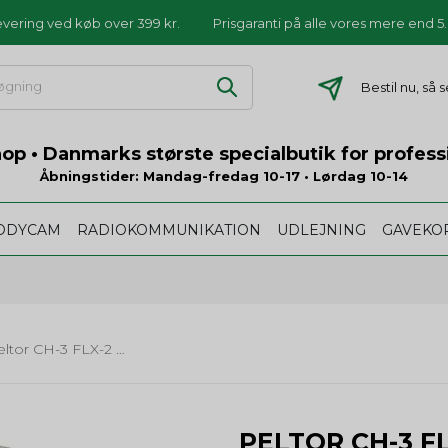
levering ved køb over 399 kr.
Prisgaranti på alle vores mere end 
Bestil nu, så
p • Danmarks største specialbutik for profess
Åbningstider: Mandag-fredag 10-17 • Lørdag 10-14
ODYCAM
RADIOKOMMUNIKATION
UDLEJNING
GAVEKO
Peltor CH-3 FLX-2 Headset - hovedbøjle - sort
PELTOR CH-3 F