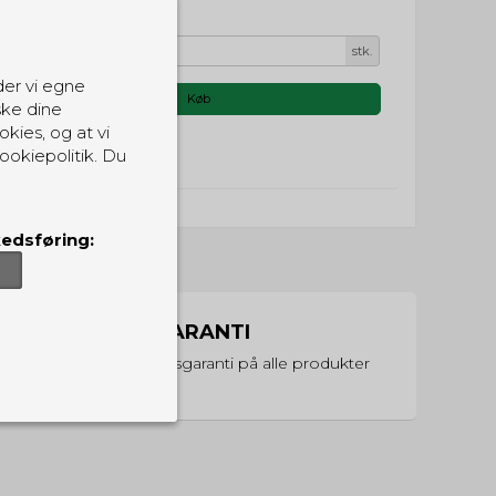
stk.
der vi egne
Køb
ske dine
okies, og at vi
ookiepolitik. Du
edsføring:
PRISGARANTI
Vi har prisgaranti på alle produkter
er, som de skal.
ndvirkning på din