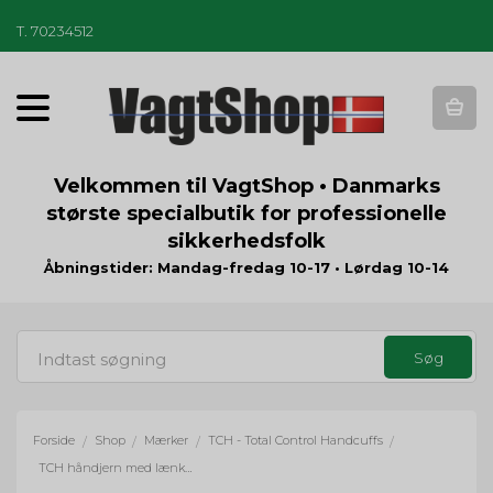
T
.
70234512
T
o
g
g
Velkommen til VagtShop • Danmarks
l
største specialbutik for professionelle
e
sikkerhedsfolk
n
a
Åbningstider: Mandag-fredag 10-17 • Lørdag 10-14
v
i
g
a
t
i
o
Forside
Shop
Mærker
TCH - Total Control Handcuffs
/
/
/
/
n
TCH håndjern med lænke - stål