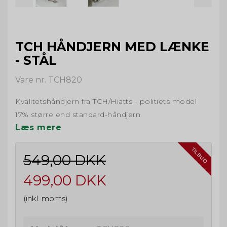
TCH HÅNDJERN MED LÆNKE
- STÅL
Vare nr. TCH820
Kvalitetshåndjern fra TCH/Hiatts - politiets model
17% større end standard-håndjern.
Læs mere
TILBUD
549,00 DKK
499,00 DKK
(inkl. moms)