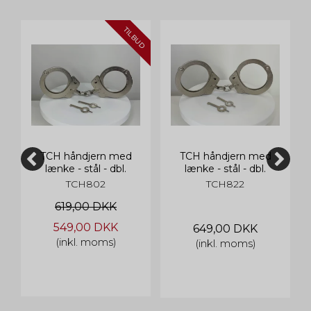
TILBUD
TCH håndjern med
TCH håndjern med
lænke - stål - dbl.
lænke - stål - dbl.
nøglehul
nøglehul
TCH802
TCH822
619,00 DKK
549,00 DKK
649,00 DKK
(inkl. moms)
(inkl. moms)