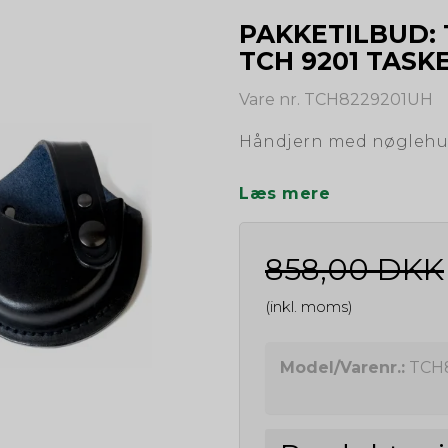
PAKKETILBUD:
TCH 9201 TASK
Vare nr. TCH8229201UH
Håndjern med nøglehul
Læs mere
858,00 DKK
(inkl. moms)
Model/Varenr.:
TCH