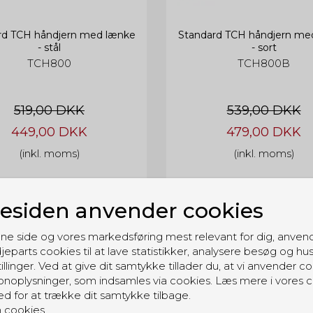
rd TCH håndjern med lænke
Standard TCH håndjern me
- stål
- sort
TCH800
TCH800B
519,00 DKK
539,00 DKK
449,00 DKK
479,00 DKK
(inkl. moms)
(inkl. moms)
siden anvender cookies
RELATEREDE PRODUKTER
ne side og vores markedsføring mest relevant for dig, anven
jeparts cookies til at lave statistikker, analysere besøg og hu
illinger. Ved at give dit samtykke tillader du, at vi anvender co
TCH håndjern med lænke - stål
noplysninger, som indsamles via cookies. Læs mere i vores c
TCH
ed for at trække dit samtykke tilbage.
TCH820
 cookies