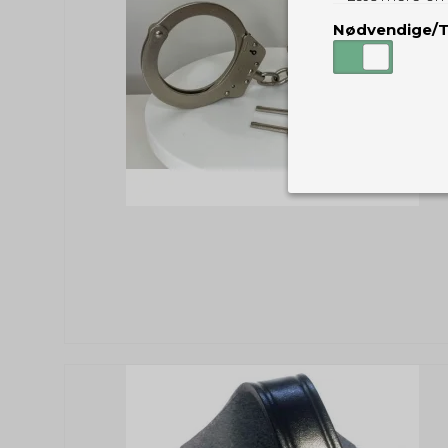
Nødvendige/T
Nødvendige
Tekniske cook
Som navnet a
privatsfære, 
Cookie:
Funktionelle
Funktionelle
PHPSESSID
og indstillin
du har i forho
cookie_consent
Cookie:
Statistiske
Statistikcook