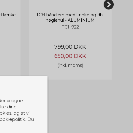
d lænke
TCH håndjern med lænke og dbl.
T
nøglehul - ALUMINIUM
TCH922
799,00 DKK
650,00 DKK
(inkl. moms)
der vi egne
ske dine
okies, og at vi
549,00 DKK
ookiepolitik. Du
499,00 DKK