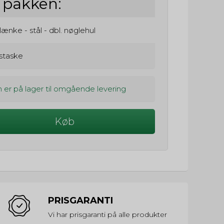
i pakken:
nke - stål - dbl. nøglehul
staske
 er på lager til omgående levering
Køb
PRISGARANTI
Vi har prisgaranti på alle produkter