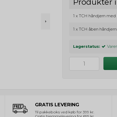
Produkter 
1 x
TCH håndjern med læ
1 x
TCH åben håndjern
Lagerstatus:
Varen
GRATIS LEVERING
Til pakkeboks ved køb for 399 kr.
Gratis hjemmelevering for 699 kr.