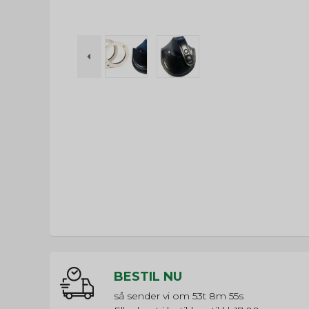
BESTIL NU
så sender vi om
53t 8m 54s