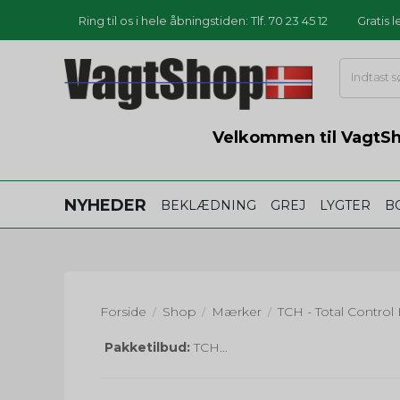
Ring til os i hele åbningstiden: Tlf. 70 23 45 12
Gratis 
Velkommen til VagtSho
NYHEDER
BEKLÆDNING
GREJ
LYGTER
B
Forside
Shop
Mærker
TCH - Total Control
/
/
/
Pakketilbud:
TCH 822 håndjern + TCH 9201 taske