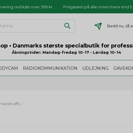
levering ved køb over 399 kr.
Prisgaranti på alle vores mere end 
Bestil nu, så
p • Danmarks største specialbutik for profess
Åbningstider: Mandag-fredag 10-17 • Lørdag 10-14
ODYCAM
RADIOKOMMUNIKATION
UDLEJNING
GAVEKO
 Handcuffs
/