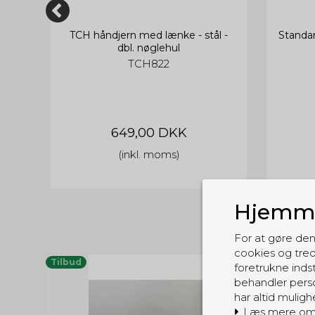
rt
TCH håndjern med lænke - stål -
Standa
dbl. nøglehul
TCH822
649,00 DKK
(inkl. moms)
Hjemme
For at gøre den
cookies og tred
Tilbud
foretrukne indst
behandler perso
har altid muligh
Læs mere om