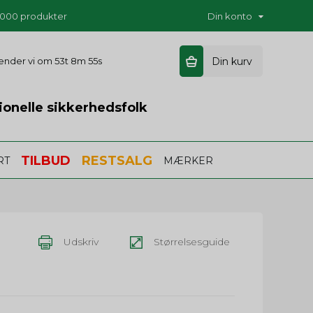
5.000 produkter
Din konto
 sender vi om
53t 8m 54s
Din kurv
ionelle sikkerhedsfolk
TILBUD
RESTSALG
RT
MÆRKER
Udskriv
Størrelsesguide