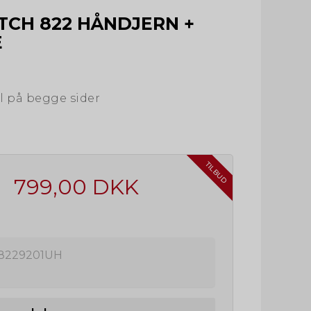
TCH 822 HÅNDJERN +
E
 på begge sider
TILBUD
799,00 DKK
8229201UH