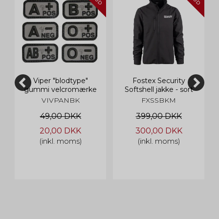
Viper "blodtype"
Fostex Security
gummi velcromærke
Softshell jakke - sort
VIVPANBK
FXSSBKM
49,00 DKK
399,00 DKK
20,00 DKK
300,00 DKK
(inkl. moms)
(inkl. moms)