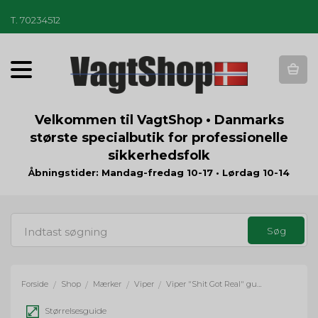
T
.
70234512
T
o
g
g
Velkommen til VagtShop • Danmarks
l
største specialbutik for professionelle
e
sikkerhedsfolk
n
a
Åbningstider: Mandag-fredag 10-17 • Lørdag 10-14
v
i
g
a
t
i
o
Forside
Shop
Mærker
Viper
Viper "Shit Got Real" gummi velcromærke
/
/
/
/
n
Størrelsesguide