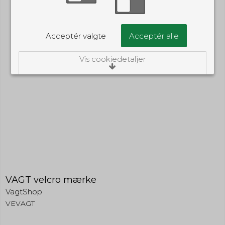
Acceptér valgte
Acceptér alle
Vis cookiedetaljer
Nødvendige/Tekniske
Tekniske cookies er nødvendige for, at langt
de fleste hjemmesider fungerer, som de
skal. Som navnet angiver, har de kun teknisk
betydning og dermed ikke nogen
indvirkning på din privatsfære, idet de ikke
registrerer, hvad du søger efter på andre
hjemmesider.
Cookie:
Udløber:
Funktionelle
Funktionelle cookies anvendes for at huske
VAGT velcro mærke
PHPSESSID
Session
dine brugerpræferencer ved at huske de
VagtShop
valg og indstillinger du foretager på
Oprindelse:
hjemmesiden, det kan f.eks. dreje sig om,
VEVAGT
System
hvilke præferencer du har i forhold til sprog
Beskrivelse:
og tekststørrelse.