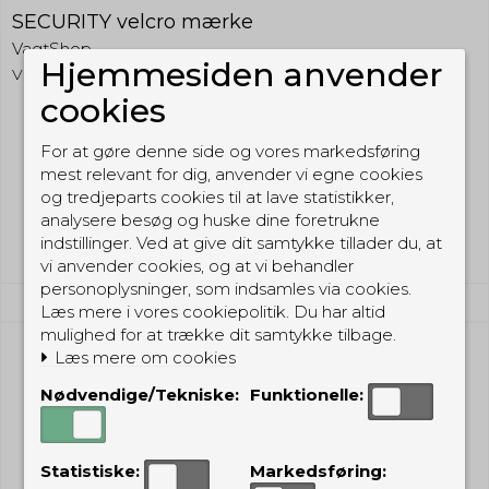
SECURITY velcro mærke
VagtShop
Hjemmesiden anvender
VESEC
cookies
49,00 DKK
For at gøre denne side og vores markedsføring
mest relevant for dig, anvender vi egne cookies
(inkl. moms)
og tredjeparts cookies til at lave statistikker,
Vis produkt
analysere besøg og huske dine foretrukne
indstillinger. Ved at give dit samtykke tillader du, at
vi anvender cookies, og at vi behandler
personoplysninger, som indsamles via cookies.
Læs mere i vores cookiepolitik. Du har altid
mulighed for at trække dit samtykke tilbage.
Læs mere om cookies
Nødvendige/Tekniske:
Funktionelle:
Statistiske:
Markedsføring: