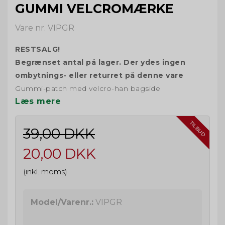
GUMMI VELCROMÆRKE
Vare nr. VIPGR
RESTSALG!
Begrænset antal på lager. Der ydes ingen
ombytnings- eller returret på denne vare
Gummi-patch med velcro-han bagside
Læs mere
TILBUD
39,00 DKK
20,00 DKK
(inkl. moms)
Model/Varenr.:
VIPGR