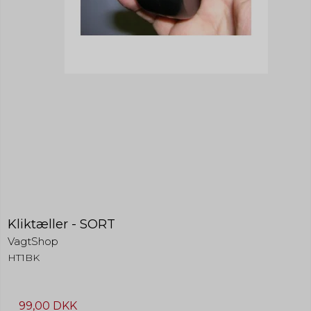
Kliktæller - SORT
VagtShop
HT1BK
99,00 DKK