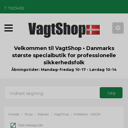
T
.
70234512
T
o
g
g
Velkommen til VagtShop • Danmarks
l
største specialbutik for professionelle
e
sikkerhedsfolk
n
a
Åbningstider: Mandag-fredag 10-17 • Lørdag 10-14
v
i
g
a
t
i
o
Forside
Shop
Mærker
VagtShop
Kliktæller - KROM
/
/
/
/
n
Størrelsesguide