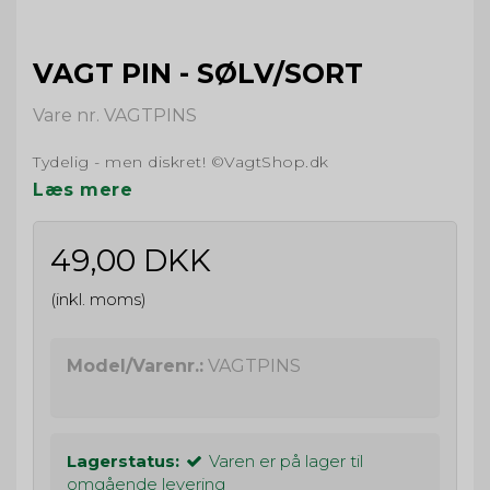
VAGT PIN - SØLV/SORT
Vare nr. VAGTPINS
Tydelig - men diskret! ©VagtShop.dk
Læs mere
49,00 DKK
(inkl. moms)
Model/Varenr.:
VAGTPINS
Lagerstatus:
Varen er på lager til
omgående levering