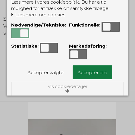
Læs mere i vores cookiepolitik. Du har altid
mulighed for at trække dit samtykke tilbage.
Læs mere om cookies
Security pin - sølv/sort
Nødvendige/Tekniske:
Funktionelle:
VagtShop
SECPIN2
Statistiske:
Markedsføring:
49,00 DKK
(inkl. moms)
Vis produkt
Acceptér valgte
Acceptér alle
Vis cookiedetaljer
Nødvendige/Tekniske
Tekniske cookies er nødvendige for, at langt
de fleste hjemmesider fungerer, som de
skal. Som navnet angiver, har de kun teknisk
betydning og dermed ikke nogen
indvirkning på din privatsfære, idet de ikke
registrerer, hvad du søger efter på andre