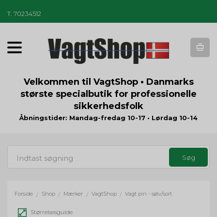
T
.
70234512
T
o
g
g
Velkommen til VagtShop • Danmarks
l
største specialbutik for professionelle
e
sikkerhedsfolk
n
a
Åbningstider: Mandag-fredag 10-17 • Lørdag 10-14
v
i
g
a
t
i
o
Forside
Shop
Mærker
VagtShop
Vagt pin - sølv/sort
/
/
/
/
n
Størrelsesguide