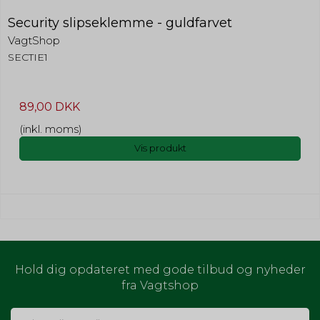
Security slipseklemme - guldfarvet
VagtShop
SECTIE1
89,00 DKK
(inkl. moms)
Vis produkt
Hold dig opdateret med gode tilbud og nyheder
fra Vagtshop