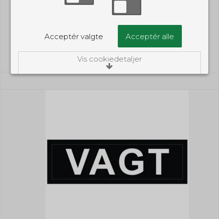
119,00 DKK
(inkl. moms)
Acceptér valgte
Acceptér alle
Vis produkt
Vis cookiedetaljer
Nødvendige/Tekniske
Tekniske cookies er nødvendige for, at langt
de fleste hjemmesider fungerer, som de
skal. Som navnet angiver, har de kun teknisk
betydning og dermed ikke nogen
indvirkning på din privatsfære, idet de ikke
registrerer, hvad du søger efter på andre
hjemmesider.
Cookie:
Udløber:
Funktionelle
Funktionelle cookies anvendes for at huske
PHPSESSID
Session
dine brugerpræferencer ved at huske de
valg og indstillinger du foretager på
Oprindelse:
hjemmesiden, det kan f.eks. dreje sig om,
System
hvilke præferencer du har i forhold til sprog
Beskrivelse:
og tekststørrelse.