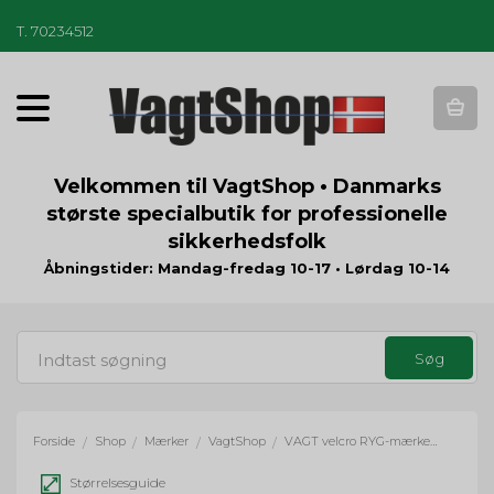
T
.
70234512
T
o
g
g
Velkommen til VagtShop • Danmarks
l
største specialbutik for professionelle
e
sikkerhedsfolk
n
a
Åbningstider: Mandag-fredag 10-17 • Lørdag 10-14
v
i
g
a
t
i
o
Forside
Shop
Mærker
VagtShop
VAGT velcro RYG-mærke (7,5x24 cm)
/
/
/
/
n
Størrelsesguide