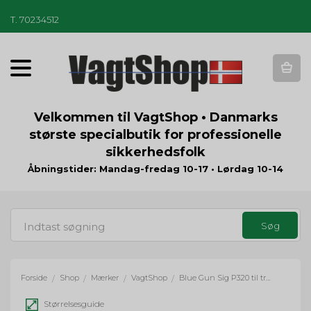
T
.
70234512
T
o
g
g
Velkommen til VagtShop • Danmarks
l
største specialbutik for professionelle
e
sikkerhedsfolk
n
a
Åbningstider: Mandag-fredag 10-17 • Lørdag 10-14
v
i
g
a
t
i
o
Forside
Shop
Mærker
VagtShop
Blue Gun Sig P320 til træning
/
/
/
/
n
Størrelsesguide