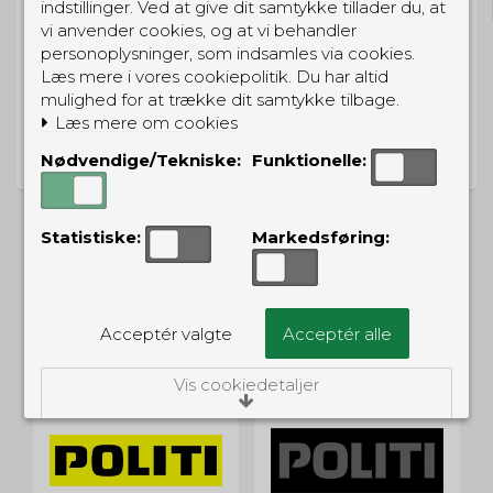
indstillinger. Ved at give dit samtykke tillader du, at
vi anvender cookies, og at vi behandler
personoplysninger, som indsamles via cookies.
Læs mere i vores cookiepolitik. Du har altid
mulighed for at trække dit samtykke tilbage.
PRISGARANTI
Læs mere om cookies
Vi har prisgaranti på alle produkter
Nødvendige/Tekniske:
Funktionelle:
Statistiske:
Markedsføring:
ALTERNATIVE PRODUKTER
Acceptér valgte
Acceptér alle
Vis cookiedetaljer
Nødvendige/Tekniske
Tekniske cookies er nødvendige for, at langt
de fleste hjemmesider fungerer, som de