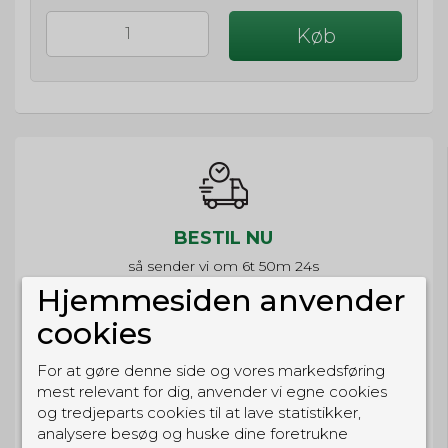
Køb
BESTIL NU
så sender vi om
6t 50m 24s
Eller hent i butikken til kl. 17:00
Hjemmesiden anvender
cookies
For at gøre denne side og vores markedsføring
mest relevant for dig, anvender vi egne cookies
GRATIS LEVERING
og tredjeparts cookies til at lave statistikker,
Til pakkeboks ved køb for 399 kr.
analysere besøg og huske dine foretrukne
Gratis hjemmelevering for 699 kr.