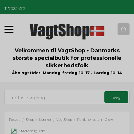
T
.
70234512
T
o
g
g
Velkommen til VagtShop • Danmarks
l
største specialbutik for professionelle
e
sikkerhedsfolk
n
a
Åbningstider: Mandag-fredag 10-17 • Lørdag 10-14
v
i
g
a
t
i
o
Forside
Shop
Mærker
VagtShop
Punisher patch - Glow
/
/
/
/
n
Størrelsesguide