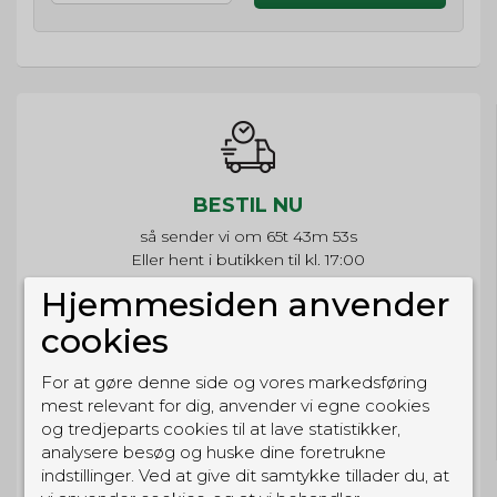
BESTIL NU
så sender vi om
65t 43m 53s
Eller hent i butikken til kl. 17:00
Hjemmesiden anvender
cookies
For at gøre denne side og vores markedsføring
GRATIS LEVERING
mest relevant for dig, anvender vi egne cookies
Til pakkeboks ved køb for 399 kr.
og tredjeparts cookies til at lave statistikker,
Gratis hjemmelevering for 699 kr.
analysere besøg og huske dine foretrukne
indstillinger. Ved at give dit samtykke tillader du, at