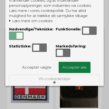
vi anvender cookies, og at vi behandler
personoplysninger, som indsamles via cookies.
Læs mere i vores cookiepolitik. Du har altid
PRISGARANTI
mulighed for at trække dit samtykke tilbage.
Læs mere om cookies
Vi har prisgaranti på alle produkter
Nødvendige/Tekniske:
Funktionelle:
Statistiske:
Markedsføring:
ALTERNATIVE PRODUKTER
Acceptér valgte
Acceptér alle
Vis cookiedetaljer
Nødvendige/Tekniske
Tekniske cookies er nødvendige for, at langt
de fleste hjemmesider fungerer, som de
skal. Som navnet angiver, har de kun teknisk
betydning og dermed ikke nogen