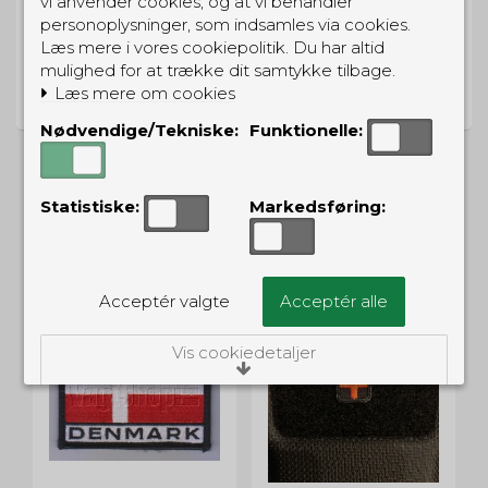
vi anvender cookies, og at vi behandler
personoplysninger, som indsamles via cookies.
Læs mere i vores cookiepolitik. Du har altid
PRISGARANTI
mulighed for at trække dit samtykke tilbage.
Læs mere om cookies
Vi har prisgaranti på alle produkter
Nødvendige/Tekniske:
Funktionelle:
Statistiske:
Markedsføring:
ALTERNATIVE PRODUKTER
Acceptér valgte
Acceptér alle
Vis cookiedetaljer
Nødvendige/Tekniske
Tekniske cookies er nødvendige for, at langt
de fleste hjemmesider fungerer, som de
skal. Som navnet angiver, har de kun teknisk
betydning og dermed ikke nogen