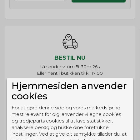
BESTIL NU
så sender vi om
5t 30m 25s
Eller hent i butikken til kl. 17:00
Hjemmesiden anvender
cookies
For at gøre denne side og vores markedsføring
GRATIS LEVERING
mest relevant for dig, anvender vi egne cookies
Til pakkeboks ved køb for 399 kr.
og tredjeparts cookies til at lave statistikker,
Gratis hjemmelevering for 699 kr.
analysere besøg og huske dine foretrukne
indstillinger. Ved at give dit samtykke tillader du, at