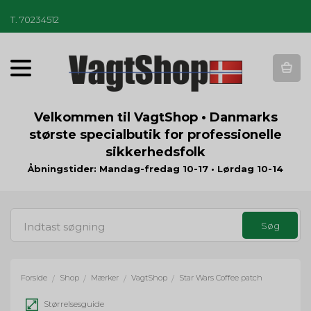
T
.
70234512
T
o
g
g
Velkommen til VagtShop • Danmarks
l
største specialbutik for professionelle
e
sikkerhedsfolk
n
a
Åbningstider: Mandag-fredag 10-17 • Lørdag 10-14
v
i
g
a
t
i
o
Forside
Shop
Mærker
VagtShop
Star Wars Coffee patch
/
/
/
/
n
Størrelsesguide