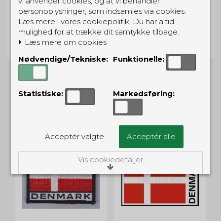
vi anvender cookies, og at vi behandler
personoplysninger, som indsamles via cookies.
Læs mere i vores cookiepolitik. Du har altid
PRISGARANTI
mulighed for at trække dit samtykke tilbage.
Læs mere om cookies
Vi har prisgaranti på alle produkter
Nødvendige/Tekniske:
Funktionelle:
Statistiske:
Markedsføring:
ALTERNATIVE PRODUKTER
Acceptér valgte
Acceptér alle
Vis cookiedetaljer
Nødvendige/Tekniske
Tekniske cookies er nødvendige for, at langt
de fleste hjemmesider fungerer, som de
skal. Som navnet angiver, har de kun teknisk
betydning og dermed ikke nogen