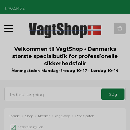
T
.
70234512
T
o
g
g
Velkommen til VagtShop • Danmarks
l
største specialbutik for professionelle
e
sikkerhedsfolk
n
a
Åbningstider: Mandag-fredag 10-17 • Lørdag 10-14
v
i
g
a
t
i
o
Forside
Shop
Mærker
VagtShop
F**k it patch
/
/
/
/
n
Størrelsesguide