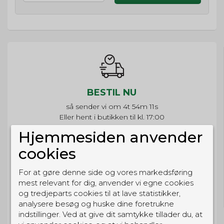
BESTIL NU
så sender vi om
4t 54m 11s
Eller hent i butikken til kl. 17:00
Hjemmesiden anvender
cookies
For at gøre denne side og vores markedsføring
GRATIS LEVERING
mest relevant for dig, anvender vi egne cookies
Til pakkeboks ved køb for 399 kr.
og tredjeparts cookies til at lave statistikker,
Gratis hjemmelevering for 699 kr.
analysere besøg og huske dine foretrukne
indstillinger. Ved at give dit samtykke tillader du, at