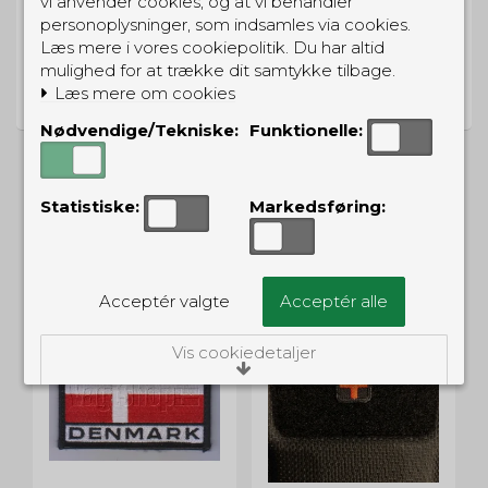
vi anvender cookies, og at vi behandler
personoplysninger, som indsamles via cookies.
Læs mere i vores cookiepolitik. Du har altid
PRISGARANTI
mulighed for at trække dit samtykke tilbage.
Læs mere om cookies
Vi har prisgaranti på alle produkter
Nødvendige/Tekniske:
Funktionelle:
Statistiske:
Markedsføring:
ALTERNATIVE PRODUKTER
Acceptér valgte
Acceptér alle
Vis cookiedetaljer
Nødvendige/Tekniske
Tekniske cookies er nødvendige for, at langt
de fleste hjemmesider fungerer, som de
skal. Som navnet angiver, har de kun teknisk
betydning og dermed ikke nogen