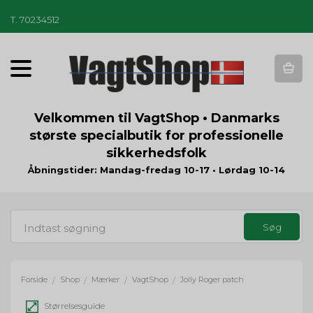
T
.
70234512
T
o
g
g
Velkommen til VagtShop • Danmarks
l
største specialbutik for professionelle
e
sikkerhedsfolk
n
a
Åbningstider: Mandag-fredag 10-17 • Lørdag 10-14
v
i
g
a
t
i
o
Forside
Shop
Mærker
VagtShop
Jolly Roger patch
/
/
/
/
n
Størrelsesguide