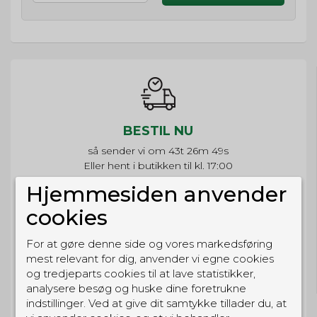
BESTIL NU
så sender vi om
43t 26m 49s
Eller hent i butikken til kl. 17:00
Hjemmesiden anvender
cookies
For at gøre denne side og vores markedsføring
GRATIS LEVERING
mest relevant for dig, anvender vi egne cookies
Til pakkeboks ved køb for 399 kr.
og tredjeparts cookies til at lave statistikker,
Gratis hjemmelevering for 699 kr.
analysere besøg og huske dine foretrukne
indstillinger. Ved at give dit samtykke tillader du, at