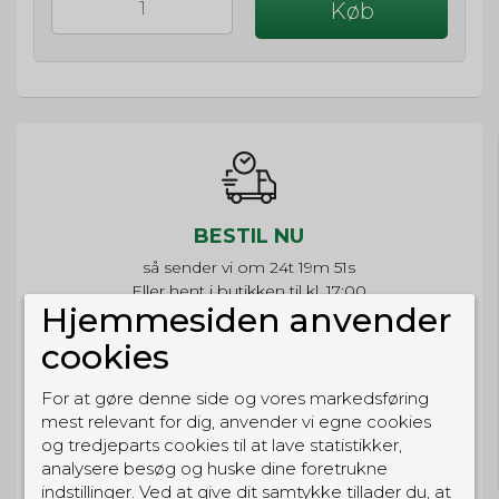
Køb
BESTIL NU
så sender vi om
24t 19m 51s
Eller hent i butikken til kl. 17:00
Hjemmesiden anvender
cookies
For at gøre denne side og vores markedsføring
GRATIS LEVERING
mest relevant for dig, anvender vi egne cookies
og tredjeparts cookies til at lave statistikker,
Til pakkeboks ved køb for 399 kr.
Gratis hjemmelevering for 699 kr.
analysere besøg og huske dine foretrukne
indstillinger. Ved at give dit samtykke tillader du, at