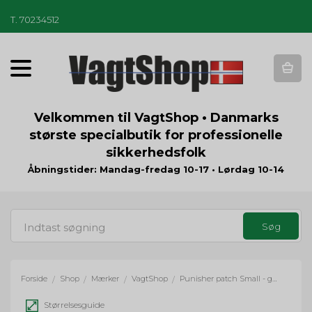
T
.
70234512
T
o
g
g
Velkommen til VagtShop • Danmarks
l
største specialbutik for professionelle
e
sikkerhedsfolk
n
a
Åbningstider: Mandag-fredag 10-17 • Lørdag 10-14
v
i
g
a
t
i
o
Forside
Shop
Mærker
VagtShop
Punisher patch Small - glow
/
/
/
/
n
Størrelsesguide