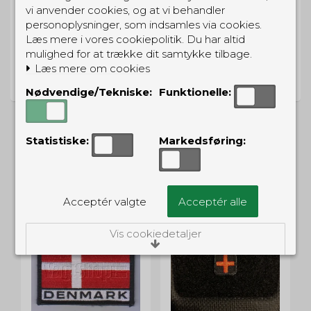
vi anvender cookies, og at vi behandler
personoplysninger, som indsamles via cookies.
Læs mere i vores cookiepolitik. Du har altid
mulighed for at trække dit samtykke tilbage.
PRISGARANTI
Læs mere om cookies
Vi har prisgaranti på alle produkter
Nødvendige/Tekniske:
Funktionelle:
Statistiske:
Markedsføring:
ALTERNATIVE PRODUKTER
Acceptér valgte
Acceptér alle
Vis cookiedetaljer
Nødvendige/Tekniske
Tekniske cookies er nødvendige for, at langt
de fleste hjemmesider fungerer, som de
skal. Som navnet angiver, har de kun teknisk