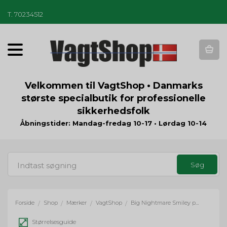
T
.
70234512
T
o
g
g
Velkommen til VagtShop • Danmarks
l
største specialbutik for professionelle
e
sikkerhedsfolk
n
a
Åbningstider: Mandag-fredag 10-17 • Lørdag 10-14
v
i
g
a
t
i
o
Forside
Shop
Mærker
VagtShop
Big Nightmare Smiley patch - glow
/
/
/
/
n
Størrelsesguide