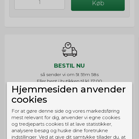
Køb
BESTIL NU
så sender vi om
5t 59m 58s
Eller hent i butikken til kl. 17:00
Hjemmesiden anvender
cookies
For at gøre denne side og vores markedsføring
GRATIS LEVERING
mest relevant for dig, anvender vi egne cookies
og tredjeparts cookies til at lave statistikker,
Til pakkeboks ved køb for 399 kr.
Gratis hjemmelevering for 699 kr.
analysere besøg og huske dine foretrukne
indstillinger. Ved at give dit samtykke tillader du, at