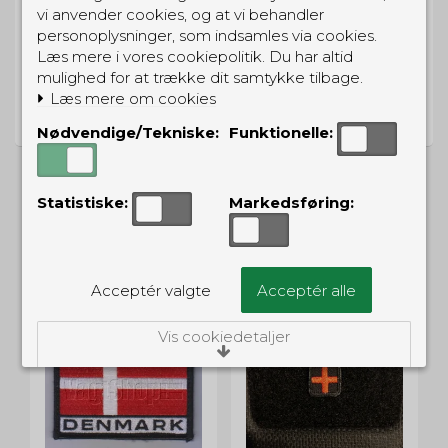
vi anvender cookies, og at vi behandler
personoplysninger, som indsamles via cookies.
Læs mere i vores cookiepolitik. Du har altid
mulighed for at trække dit samtykke tilbage.
PRISGARANTI
Læs mere om cookies
Vi har prisgaranti på alle produkter
Nødvendige/Tekniske:
Funktionelle:
Statistiske:
Markedsføring:
ALTERNATIVE PRODUKTER
Acceptér valgte
Acceptér alle
Vis cookiedetaljer
Nødvendige/Tekniske
Tekniske cookies er nødvendige for, at langt
de fleste hjemmesider fungerer, som de
skal. Som navnet angiver, har de kun teknisk