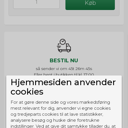
Køb
BESTIL NU
så sender vi om
45t 26m 45s
Eller hent i butikken til kl. 17:00
Hjemmesiden anvender
cookies
For at gøre denne side og vores markedsføring
GRATIS LEVERING
mest relevant for dig, anvender vi egne cookies
og tredjeparts cookies til at lave statistikker,
Til pakkeboks ved køb for 399 kr.
Gratis hjemmelevering for 699 kr.
analysere besøg og huske dine foretrukne
indstillinger. Ved at give dit samtykke tillader du, at