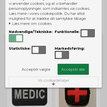
vi anvender cookies, og at vi behandler
personoplysninger, som indsamles via cookies.
Læs mere i vores cookiepolitik. Du har altid
mulighed for at trække dit samtykke tilbage.
PRISGARANTI
Læs mere om cookies
Vi har prisgaranti på alle produkter
Nødvendige/Tekniske:
Funktionelle:
Statistiske:
Markedsføring:
ALTERNATIVE PRODUKTER
Acceptér valgte
Acceptér alle
Vis cookiedetaljer
Nødvendige/Tekniske
Tekniske cookies er nødvendige for, at langt
de fleste hjemmesider fungerer, som de
skal. Som navnet angiver, har de kun teknisk