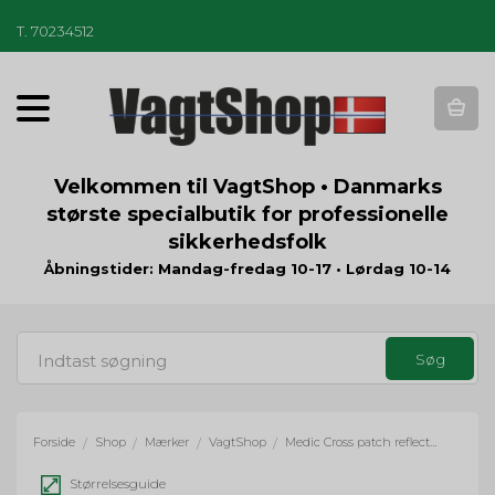
T
.
70234512
T
o
g
g
Velkommen til VagtShop • Danmarks
l
største specialbutik for professionelle
e
sikkerhedsfolk
n
a
Åbningstider: Mandag-fredag 10-17 • Lørdag 10-14
v
i
g
a
t
i
o
Forside
Shop
Mærker
VagtShop
Medic Cross patch reflective - hvid
/
/
/
/
n
Størrelsesguide