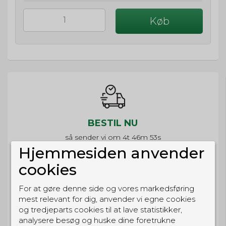
Køb
BESTIL NU
så sender vi om
4t 46m 53s
Eller hent i butikken til kl. 17:00
Hjemmesiden anvender
cookies
For at gøre denne side og vores markedsføring
mest relevant for dig, anvender vi egne cookies
GRATIS LEVERING
og tredjeparts cookies til at lave statistikker,
Til pakkeboks ved køb for 399 kr.
analysere besøg og huske dine foretrukne