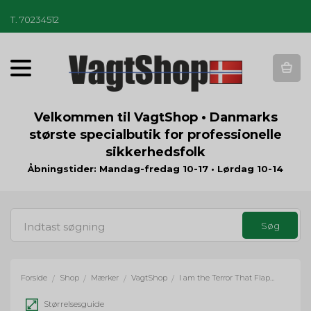
T
.
70234512
T
o
g
g
Velkommen til VagtShop • Danmarks
l
største specialbutik for professionelle
e
sikkerhedsfolk
n
a
Åbningstider: Mandag-fredag 10-17 • Lørdag 10-14
v
i
g
a
t
i
o
Forside
Shop
Mærker
VagtShop
I am the Terror That Flaps in the night PVC patch
/
/
/
/
n
Størrelsesguide