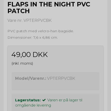
FLAPS IN THE NIGHT PVC
PATCH
Vare nr. VPTERPVCBK
PVC patch med velcro-han bagside.
Dimensioner: 7,6 x 6,86 cm.
49,00 DKK
(inkl. moms)
Model/Varenr.:
VPTERPVCBK
Lagerstatus:
Varen er på lager til
omgående levering