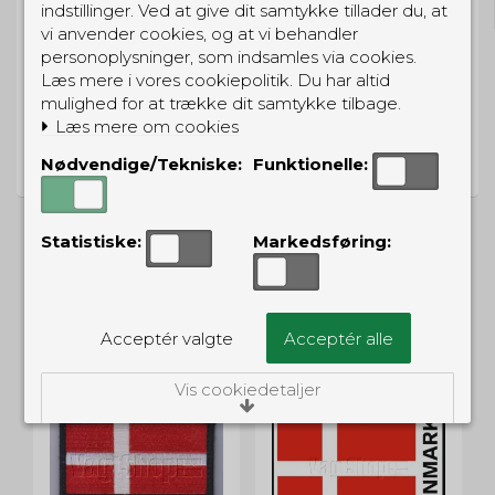
Gratis hjemmelevering for 699 kr.
indstillinger. Ved at give dit samtykke tillader du, at
vi anvender cookies, og at vi behandler
personoplysninger, som indsamles via cookies.
Læs mere i vores cookiepolitik. Du har altid
mulighed for at trække dit samtykke tilbage.
Læs mere om cookies
PRISGARANTI
Vi har prisgaranti på alle produkter
Nødvendige/Tekniske:
Funktionelle:
Statistiske:
Markedsføring:
ALTERNATIVE PRODUKTER
Acceptér valgte
Acceptér alle
Vis cookiedetaljer
Nødvendige/Tekniske
Tekniske cookies er nødvendige for, at langt
de fleste hjemmesider fungerer, som de