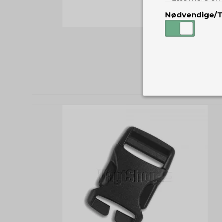
Nødvendige/T
Nødvendige
Tekniske cook
Som navnet a
privatsfære, 
Cookie:
Funktionelle
Funktionelle
PHPSESSID
og indstillin
du har i forho
cookie_consent
Cookie:
Statistiske
Statistikcook