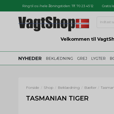
Ring til os i hele åbningstiden: Tlf. 70 23 45 12
Gratis 
Velkommen til VagtSho
NYHEDER
BEKLÆDNING
GREJ
LYGTER
B
Forside
Shop
Beklædning
Bælter
Tasman
/
/
/
/
TASMANIAN TIGER