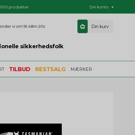
5.000 produkter
Din konto
 sender vi om
9t 48m 19s
Din kurv
ionelle sikkerhedsfolk
TILBUD
RESTSALG
RT
MÆRKER