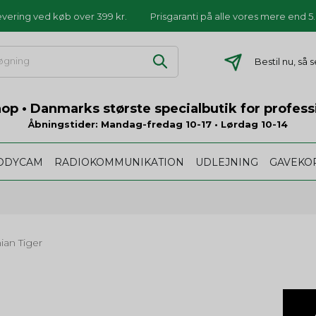
levering ved køb over 399 kr.
Prisgaranti på alle vores mere end 
Bestil nu, så
p • Danmarks største specialbutik for profess
Åbningstider: Mandag-fredag 10-17 • Lørdag 10-14
ODYCAM
RADIOKOMMUNIKATION
UDLEJNING
GAVEKO
ian Tiger