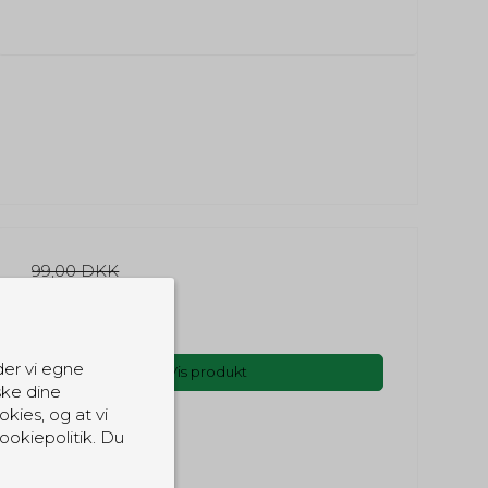
99,00 DKK
85,00 DKK
(inkl. moms)
der vi egne
Vis produkt
ske dine
okies, og at vi
ookiepolitik. Du