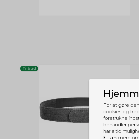
Tilbud
Hjemme
For at gøre den
cookies og tred
foretrukne indst
behandler perso
har altid muligh
Læs mere om