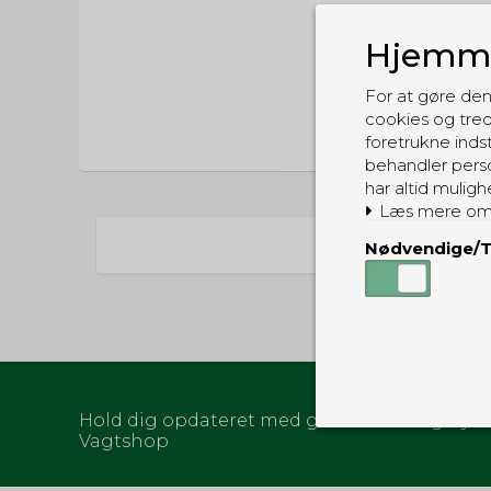
Hjemme
For at gøre den
cookies og tred
foretrukne indst
behandler perso
har altid muligh
Læs mere om
Nødvendige/T
Hold dig opdateret med gode tilbud og nyhe
Vagtshop
Nødvendige
Tekniske cook