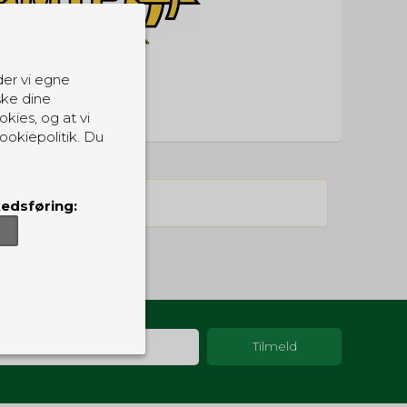
der vi egne
ske dine
okies, og at vi
ookiepolitik. Du
edsføring:
er, som de skal.