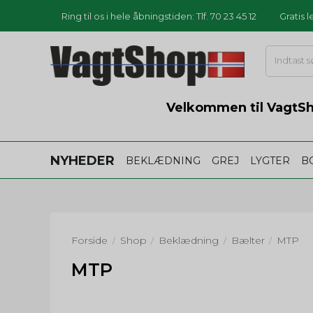
Ring til os i hele åbningstiden: Tlf. 70 23 45 12
Gratis 
Velkommen til VagtSho
NYHEDER
BEKLÆDNING
GREJ
LYGTER
B
Forside
Shop
Beklædning
Bælter
MTP
/
/
/
/
MTP