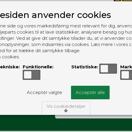
siden anvender cookies
ne side og vores markedsføring mest relevant for dig, anven
jeparts cookies til at lave statistikker, analysere besøg og hu
illinger. Ved at give dit samtykke tillader du, at vi anvender co
noplysninger, som indsamles via cookies. Læs mere i vores c
ed for at trække dit samtykke tilbage.
 cookies
Ingen produkter fundet.
ekniske:
Funktionelle:
Statistiske:
Mark
Acceptér valgte
Acceptér alle
Vis cookiedetaljer
der fra
/Tekniske
ies er nødvendige for, at langt de fleste hjemmesider funger