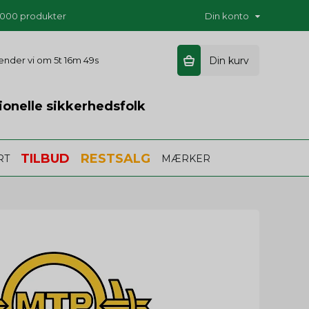
5.000 produkter
Din konto
 sender vi om
5t 16m 49s
Din kurv
ionelle sikkerhedsfolk
TILBUD
RESTSALG
RT
MÆRKER