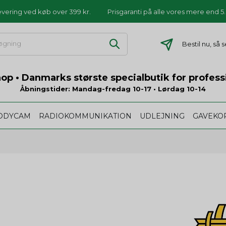
levering ved køb over 399 kr.
Prisgaranti på alle vores mere end 
Bestil nu, så
p • Danmarks største specialbutik for profess
Åbningstider: Mandag-fredag 10-17 • Lørdag 10-14
ODYCAM
RADIOKOMMUNIKATION
UDLEJNING
GAVEKO