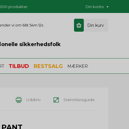
5.000 produkter
Din konto
 sender vi om
66t 54m 11s
Din kurv
ionelle sikkerhedsfolk
TILBUD
RESTSALG
RT
MÆRKER
Udskriv
Størrelsesguide
 PANT