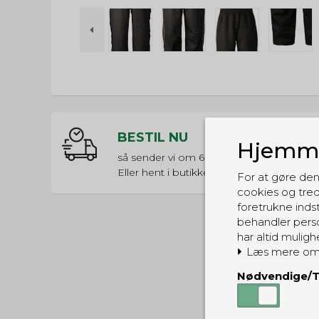
BESTIL NU
Hjemme
så sender vi om
66t 54m 11s
Eller hent i butikken til kl. 17:00
For at gøre den
cookies og tred
foretrukne indst
behandler perso
har altid muligh
Læs mere om
Nødvendige/T