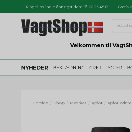
Ring til os i hele åbningstiden: Tlf. 70 23 45 12
Gratis 
Velkommen til VagtSho
NYHEDER
BEKLÆDNING
GREJ
LYGTER
B
Forside
Shop
Mærker
Xplor
Xplor Winte
/
/
/
/