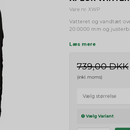
Vare nr. XWP
Vatteret og vandtæt ov
20.0000 mm og juster
Læs mere
739,00 DKK
(inkl. moms)
Vælg størrelse
Vælg Variant