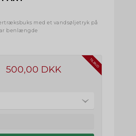
ertræksbuks med et vandsøljetryk på
bar benlængde
TILBUD
500,00 DKK