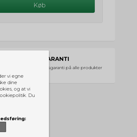
Køb
PRISGARANTI
Vi har prisgaranti på alle produkter
der vi egne
ske dine
okies, og at vi
ookiepolitik. Du
edsføring: