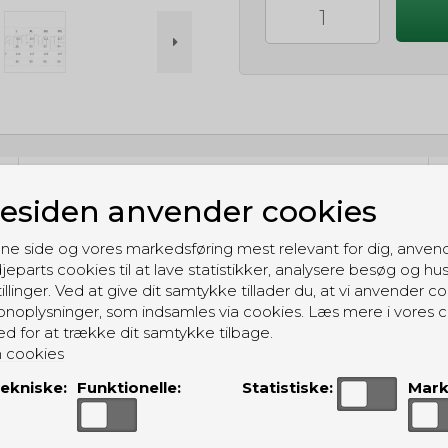
GRATIS LEVERING
siden anvender cookies
Til pakkeboks ved køb for 399 kr.
Gratis hjemmelevering for 699 kr.
ne side og vores markedsføring mest relevant for dig, anven
jeparts cookies til at lave statistikker, analysere besøg og hu
illinger. Ved at give dit samtykke tillader du, at vi anvender co
noplysninger, som indsamles via cookies. Læs mere i vores c
ed for at trække dit samtykke tilbage.
 cookies
ALTERNATIVE PRODUKTER
ekniske:
Funktionelle:
Statistiske:
Mark