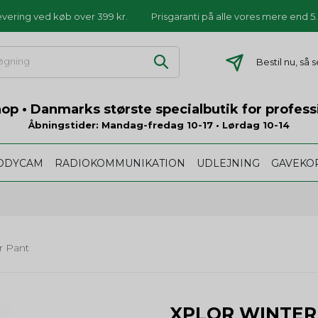
levering ved køb over 399 kr.
Prisgaranti på alle vores mere end 
Bestil nu, så
p • Danmarks største specialbutik for profess
Åbningstider: Mandag-fredag 10-17 • Lørdag 10-14
ODYCAM
RADIOKOMMUNIKATION
UDLEJNING
GAVEKO
r Pant
XPLOR WINTER