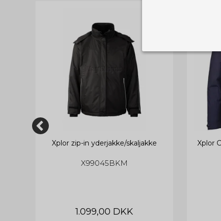
Nødvendige
Tekniske cook
Som navnet a
privatsfære, 
Cookie:
Funktionelle
Funktionelle
PHPSESSID
og indstillin
du har i forho
 str
Xplor zip-in yderjakke/skaljakke
Xplor 
cookie_consent
X99045BKM
Cookie:
Statistiske
Statistikcook
tempGiftListID
_GRECAPTCHA
hjemmeside. D
der er mest 
finde på side
chosenLang
1.099,00 DKK
CONSENT