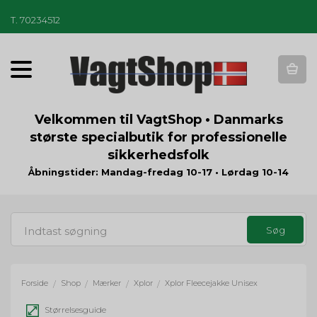
T
.
70234512
T
o
g
g
Velkommen til VagtShop • Danmarks
l
største specialbutik for professionelle
e
sikkerhedsfolk
n
a
Åbningstider: Mandag-fredag 10-17 • Lørdag 10-14
v
i
g
a
t
i
o
Forside
Shop
Mærker
Xplor
Xplor Fleecejakke Unisex
/
/
/
/
n
Størrelsesguide