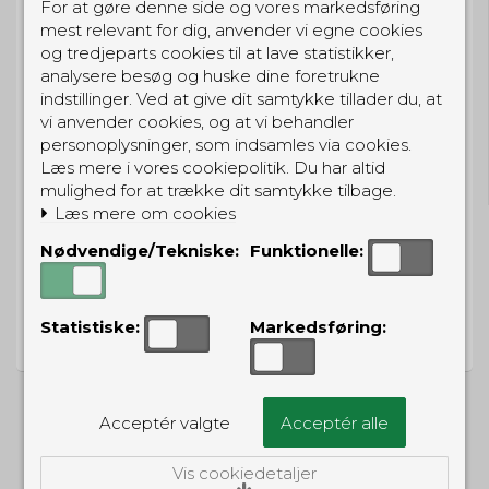
For at gøre denne side og vores markedsføring
Eller hent i butikken til kl. 17:00
mest relevant for dig, anvender vi egne cookies
og tredjeparts cookies til at lave statistikker,
analysere besøg og huske dine foretrukne
indstillinger. Ved at give dit samtykke tillader du, at
vi anvender cookies, og at vi behandler
GRATIS LEVERING
personoplysninger, som indsamles via cookies.
Til pakkeboks ved køb for 399 kr.
Læs mere i vores cookiepolitik. Du har altid
Gratis hjemmelevering for 699 kr.
mulighed for at trække dit samtykke tilbage.
Læs mere om cookies
Nødvendige/Tekniske:
Funktionelle:
PRISGARANTI
Statistiske:
Markedsføring:
Vi har prisgaranti på alle produkter
Acceptér valgte
Acceptér alle
ALTERNATIVE PRODUKTER
Vis cookiedetaljer