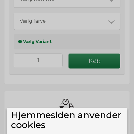
Vælg farve
Vælg Variant
Køb
Hjemmesiden anvender
BESTIL NU
cookies
så sender vi om
65t 25m 14s