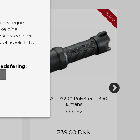
TILBUD
der vi egne
ske dine
okies, og at vi
ookiepolitik. Du
edsføring:
ns
COAST PS200 PolySteel - 390
lumens
COPS2
er, som de skal.
339,00 DKK
ndvirkning på din