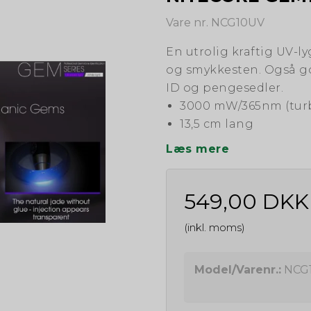
Vare nr. NCG10UV
En utrolig kraftig UV-ly
og smykkesten. Også god
ID og pengesedler.
3000 mW/365nm (turb
13,5 cm lang
Læs mere
549,00 DKK
(inkl. moms)
Model/Varenr.:
NCG