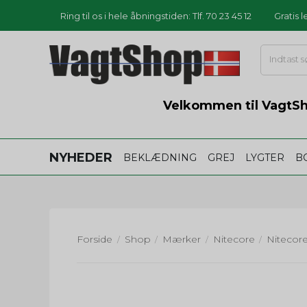
Ring til os i hele åbningstiden: Tlf. 70 23 45 12
Gratis 
Velkommen til VagtSho
NYHEDER
BEKLÆDNING
GREJ
LYGTER
B
Forside
Shop
Mærker
Nitecore
/
/
/
/