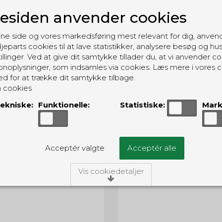
siden anvender cookies
ne side og vores markedsføring mest relevant for dig, anven
jeparts cookies til at lave statistikker, analysere besøg og hu
illinger. Ved at give dit samtykke tillader du, at vi anvender co
noplysninger, som indsamles via cookies. Læs mere i vores c
ed for at trække dit samtykke tilbage.
 cookies
ekniske:
Funktionelle:
Statistiske:
Mark
Acceptér valgte
Acceptér alle
ecore TIKI - 300 lumens
COAST G19 - 54 lume
Vis cookiedetaljer
NCTIKI
COG19
/Tekniske
ies er nødvendige for, at langt de fleste hjemmesider funger
ngiver, har de kun teknisk betydning og dermed ikke nogen i