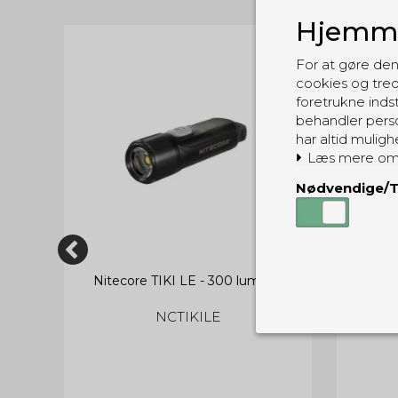
Hjemme
TILBUD
For at gøre den
cookies og tred
foretrukne indst
behandler perso
har altid muligh
Læs mere om
Nødvendige/T
s
Nitecore TIKI LE - 300 lumens
Nit
NCTIKILE
Nødvendige
Tekniske cook
Som navnet a