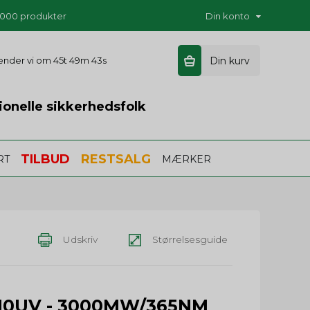
5.000 produkter
Din konto
sender vi om
45t 49m 43s
Din kurv
ionelle sikkerhedsfolk
TILBUD
RESTSALG
RT
MÆRKER
Udskriv
Størrelsesguide
10UV - 3000MW/365NM