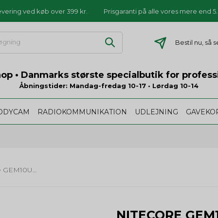
levering ved køb over 399 kr.
Prisgaranti på alle vores mere end 
Bestil nu, så 
p • Danmarks største specialbutik for profess
Åbningstider: Mandag-fredag 10-17 • Lørdag 10-14
ODYCAM
RADIOKOMMUNIKATION
UDLEJNING
GAVEKO
Nitecore GEM10UV - 3000mW/365nm
NITECORE GEM