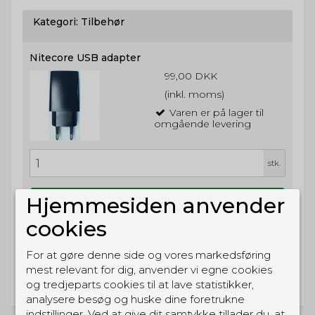
Kategori:
Tilbehør
Nitecore USB adapter
99,00 DKK
(inkl. moms)
Varen er på lager til
omgående levering
stk.
Hjemmesiden anvender
Køb
cookies
Kategori:
Batterier
For at gøre denne side og vores markedsføring
mest relevant for dig, anvender vi egne cookies
og tredjeparts cookies til at lave statistikker,
analysere besøg og huske dine foretrukne
indstillinger. Ved at give dit samtykke tillader du, at