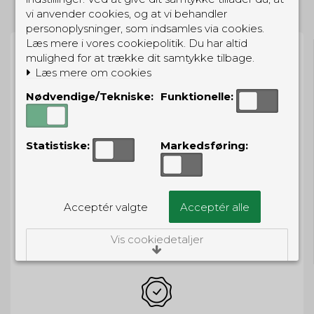
vi anvender cookies, og at vi behandler
personoplysninger, som indsamles via cookies.
Læs mere i vores cookiepolitik. Du har altid
mulighed for at trække dit samtykke tilbage.
Læs mere om cookies
Nødvendige/Tekniske:
Funktionelle:
BESTIL NU
så sender vi om
19t 31m 2s
Eller hent i butikken til kl. 17:00
Statistiske:
Markedsføring:
Acceptér valgte
Acceptér alle
GRATIS LEVERING
Til pakkeboks ved køb for 399 kr.
Vis cookiedetaljer
Gratis hjemmelevering for 699 kr.
Nødvendige/Tekniske
Tekniske cookies er nødvendige for, at langt
de fleste hjemmesider fungerer, som de
skal. Som navnet angiver, har de kun teknisk