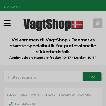
T
.
70234512
T
o
g
g
Velkommen til VagtShop • Danmarks
l
største specialbutik for professionelle
e
sikkerhedsfolk
n
a
Åbningstider: Mandag-fredag 10-17 • Lørdag 10-14
v
i
g
a
t
i
o
Forside
Shop
Mærker
Nitecore
Nitecore P30i - 2000 lumens
/
/
/
/
n
Størrelsesguide