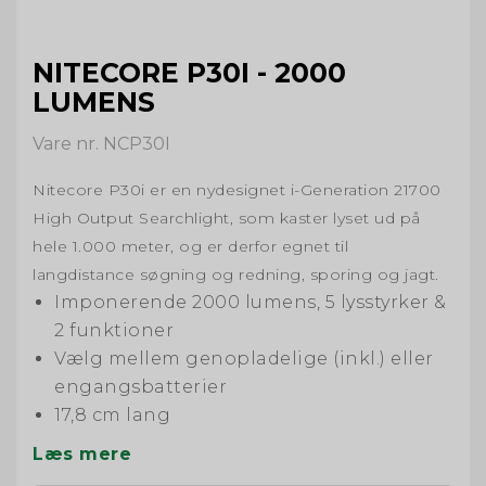
NITECORE P30I - 2000
LUMENS
Vare nr. NCP30I
Nitecore P30i er en nydesignet i-Generation 21700
High Output Searchlight, som kaster lyset ud på
hele 1.000 meter, og er derfor egnet til
langdistance søgning og redning, sporing og jagt.
Imponerende 2000 lumens, 5 lysstyrker &
2 funktioner
Vælg mellem genopladelige (inkl.) eller
engangsbatterier
17,8 cm lang
Læs mere