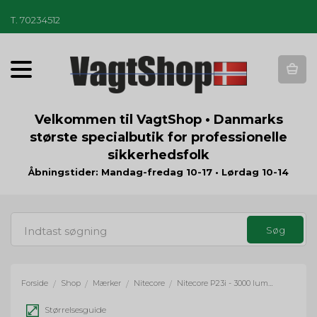
T
.
70234512
T
o
g
g
Velkommen til VagtShop • Danmarks
l
største specialbutik for professionelle
e
sikkerhedsfolk
n
a
Åbningstider: Mandag-fredag 10-17 • Lørdag 10-14
v
i
g
a
t
i
o
Forside
Shop
Mærker
Nitecore
Nitecore P23i - 3000 lumens
/
/
/
/
n
Størrelsesguide