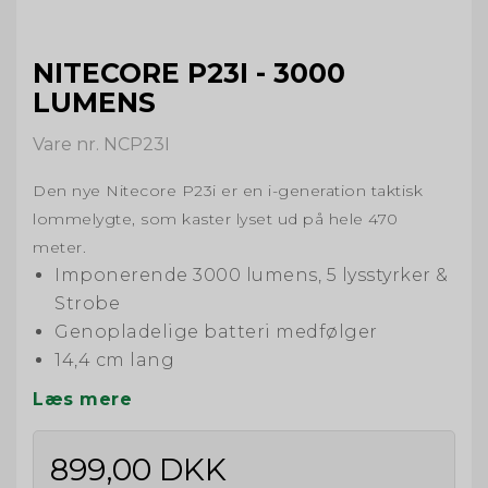
NITECORE P23I - 3000
LUMENS
Vare nr. NCP23I
Den nye Nitecore P23i er en i-generation taktisk
lommelygte, som kaster lyset ud på hele 470
meter.
Imponerende 3000 lumens, 5 lysstyrker &
Strobe
Genopladelige batteri medfølger
14,4 cm lang
Læs mere
899,00 DKK