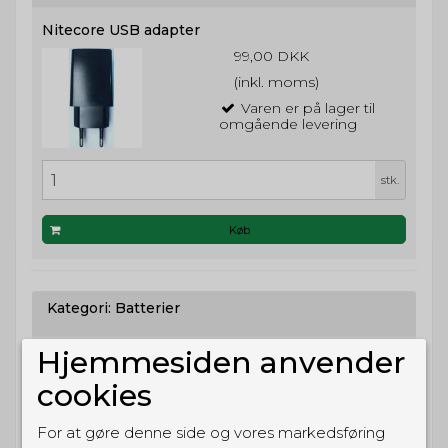
Nitecore USB adapter
99,00 DKK
(inkl. moms)
Varen er på lager til
omgående levering
stk.
Køb
Kategori:
Batterier
Hjemmesiden anvender
Nitecore genopladeligt Lithium Ion batteri - 5000
mAh
cookies
199,00 DKK
(inkl. moms)
For at gøre denne side og vores markedsføring