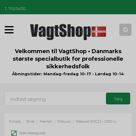
T
.
70234512
T
o
g
g
Velkommen til VagtShop • Danmarks
l
største specialbutik for professionelle
e
sikkerhedsfolk
n
a
Åbningstider: Mandag-fredag 10-17 • Lørdag 10-14
v
i
g
a
t
i
o
Forside
Shop
Mærker
Nitecore
Nitecore EDC23 - 2500 lumens
/
/
/
/
n
Størrelsesguide