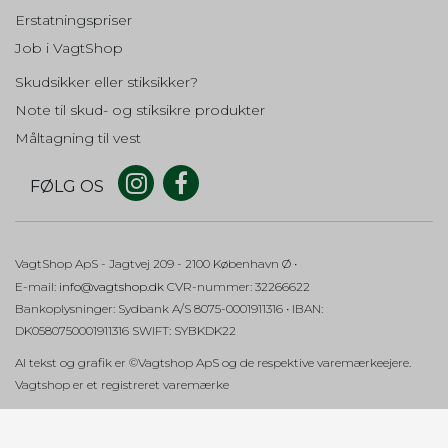
Addwish
SSID
Erstatningspriser
Beskrivelse:
Oprindelse:
Job i VagtShop
Indsamler oplysninger om
Google
brugerne til deres addwish ønske
Skudsikker eller stiksikker?
liste. Fra Addwish.
Beskrivelse:
Brugt af Google til at vise personligt tilpassede
Note til skud- og stiksikre produkter
annoncer og indsamle brugeroplysninger.
aw_source
Session
Måltagning til vest
Oprindelse:
HSID
Addwish
FØLG OS
Oprindelse:
Beskrivelse:
Google
Indsamler oplysninger om
brugerne til deres addwish ønske
Beskrivelse:
liste. Fra Addwish.
Brugt af Google til at vise personligt tilpassede
VagtShop ApS
- Jagtvej 209
- 2100 København Ø •
annoncer og indsamle brugeroplysninger.
E-mail
:
info@vagtshop.dk
CVR-nummer
:
32266622
hello_retail_id
Session
Bankoplysninger
:
Sydbank A/S 8075-0001911316 • IBAN:
OGP
Oprindelse:
DK0580750001911316 SWIFT: SYBKDK22
Hello Retail
Oprindelse:
Google
Al tekst og grafik er ©Vagtshop ApS og de respektive varemærkeejere.
Beskrivelse:
Indsamler oplysninger om
Beskrivelse:
Vagtshop er et registreret varemærke
brugerne til deres addwish ønske
Brugt af Google til at vise personligt tilpassede
liste. Fra Addwish.
annoncer og indsamle brugeroplysninger.