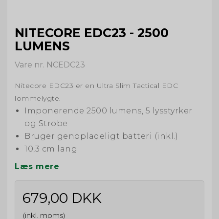
NITECORE EDC23 - 2500
LUMENS
Vare nr. NCEDC23
Nitecore EDC23 er en Ultra Slim Tactical EDC
lommelygte.
Imponerende 2500 lumens, 5 lysstyrker
og Strobe
Bruger genopladeligt batteri (inkl.)
10,3 cm lang
Læs mere
679,00 DKK
(inkl. moms)