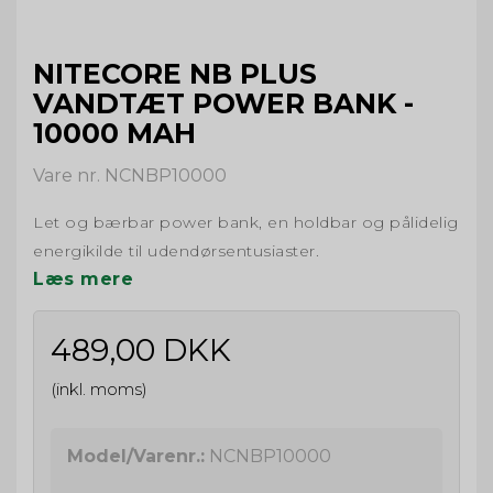
NITECORE NB PLUS
VANDTÆT POWER BANK -
10000 MAH
Vare nr. NCNBP10000
Let og bærbar power bank, en holdbar og pålidelig
energikilde til udendørsentusiaster.
Læs mere
489,00 DKK
(inkl. moms)
Model/Varenr.:
NCNBP10000