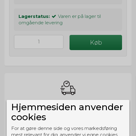
Lagerstatus:
Varen er på lager til
omgående levering
Køb
BESTIL NU
Hjemmesiden anvender
så sender vi om
31t 58m 34s
cookies
Eller hent i butikken til kl. 17:00
For at gøre denne side og vores markedsføring
mest relevant for dig, anvender vi egne cookies