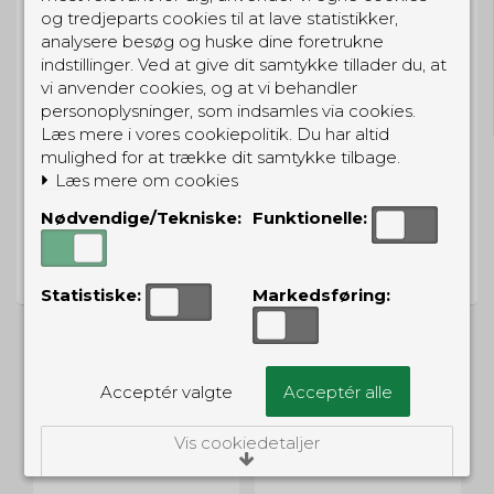
og tredjeparts cookies til at lave statistikker,
analysere besøg og huske dine foretrukne
GRATIS LEVERING
indstillinger. Ved at give dit samtykke tillader du, at
vi anvender cookies, og at vi behandler
Til pakkeboks ved køb for 399 kr.
personoplysninger, som indsamles via cookies.
Gratis hjemmelevering for 699 kr.
Læs mere i vores cookiepolitik. Du har altid
mulighed for at trække dit samtykke tilbage.
Læs mere om cookies
Nødvendige/Tekniske:
Funktionelle:
PRISGARANTI
Vi har prisgaranti på alle produkter
Statistiske:
Markedsføring:
Acceptér valgte
Acceptér alle
ALTERNATIVE PRODUKTER
Vis cookiedetaljer