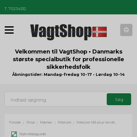
T
.
70234512
T
o
g
g
Velkommen til VagtShop • Danmarks
l
største specialbutik for professionelle
e
sikkerhedsfolk
n
a
Åbningstider: Mandag-fredag 10-17 • Lørdag 10-14
v
i
g
a
t
i
o
Forside
Shop
Mærker
Nitecore
Nitecore NB plus Vandtæt Power Bank - 10000 mAh
/
/
/
/
n
Størrelsesguide